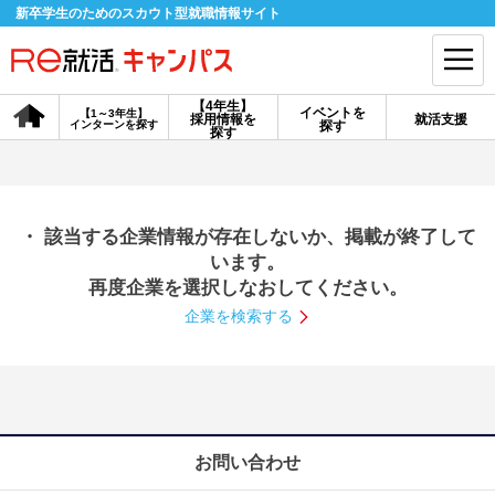
新卒学生のためのスカウト型就職情報サイト
【4年生】
イベントを
【1～3年生】
採用情報を
就活支援
インターンを探す
探す
会員登録
ログイン
探す
会員ID・パスワードを忘れた方はこちら
・ 該当する企業情報が存在しないか、掲載が終了して
探す
います。
再度企業を選択しなおしてください。
企業を検索する
【4年生】
【4年生】
【1～3年生】
採用情報を探す
説明会を探す
インターンを探す
イベントを探す
スカウト
お知らせ
お問い合わせ
就活ノウハウ・サポート