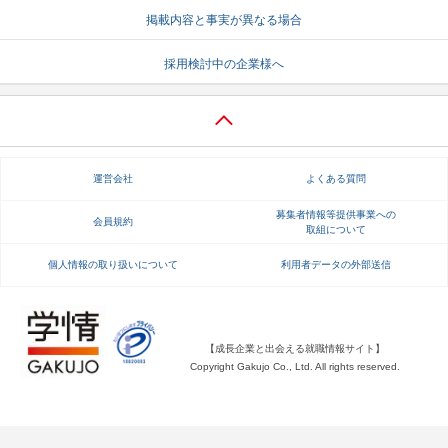
掲載内容と事実が異なる場合
就活支援
就活コラム
採用検討中の企業様へ
就活ノウハウが満載！
お役立ち記事・相談室など
適職診断
就活チャンネル
あなたに合う仕事を診断！
動画で対策講座をチェック
運営会社
よくある質問
就活ニュースペーパー
よくある質問
就活時事ニュースを更新
不明点があればこちら
募集者情報等提供事業への
会員規約
取組について
個人情報の取り扱いについて
利用者データの外部送信
【成長企業と出会える就職情報サイト】
Copyright Gakujo Co., Ltd. All rights reserved.