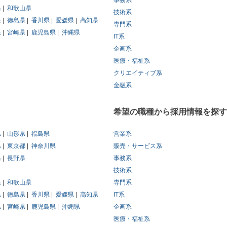
事務系
県
和歌山県
技術系
県
徳島県
香川県
愛媛県
高知県
専門系
県
宮崎県
鹿児島県
沖縄県
IT系
企画系
医療・福祉系
クリエイティブ系
金融系
希望の職種から採用情報を探す
県
山形県
福島県
営業系
県
東京都
神奈川県
販売・サービス系
県
長野県
事務系
技術系
県
和歌山県
専門系
県
徳島県
香川県
愛媛県
高知県
IT系
県
宮崎県
鹿児島県
沖縄県
企画系
医療・福祉系