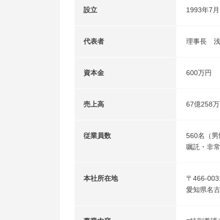
設立
1993年7月
代表者
理事長 
資本金
600万円
売上高
67億258万
従業員数
560名（男
嘱託・非常
本社所在地
〒466-003
愛知県名古