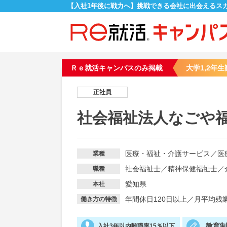
【入社1年後に戦力へ】挑戦できる会社に出会えるス
Ｒｅ就活キャンパスのみ掲載
大学1,2年生
正社員
社会福祉法人なごや
医療・福祉・介護サービス
／
医
業種
社会福祉士
／
精神保健福祉士
／
職種
愛知県
本社
年間休日120日以上
／
月平均残業
働き方の特徴
教育
入社3年以内離職率15％以下