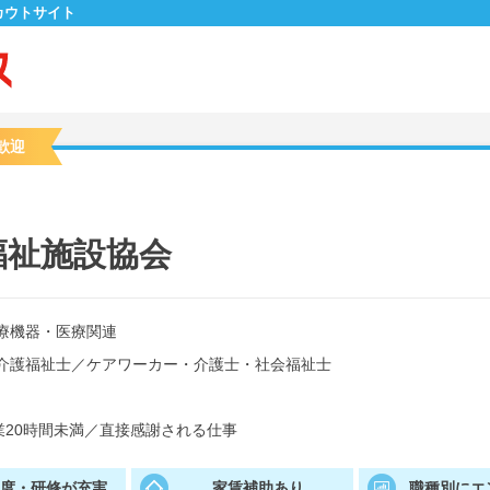
カウトサイト
歓迎
福祉施設協会
療機器・医療関連
介護福祉士
／
ケアワーカー・介護士・社会福祉士
20時間未満
／
直接感謝される仕事
制度・研修が充実
家賃補助あり
職種別にエ