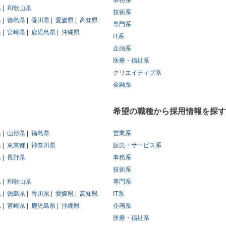
事務系
県
和歌山県
技術系
県
徳島県
香川県
愛媛県
高知県
専門系
県
宮崎県
鹿児島県
沖縄県
IT系
企画系
医療・福祉系
クリエイティブ系
金融系
希望の職種から採用情報を探す
県
山形県
福島県
営業系
県
東京都
神奈川県
販売・サービス系
県
長野県
事務系
技術系
県
和歌山県
専門系
県
徳島県
香川県
愛媛県
高知県
IT系
県
宮崎県
鹿児島県
沖縄県
企画系
医療・福祉系