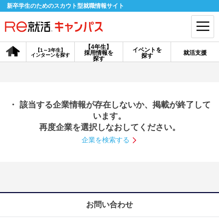
新卒学生のためのスカウト型就職情報サイト
【4年生】
イベントを
【1～3年生】
採用情報を
就活支援
インターンを探す
探す
会員登録
ログイン
探す
会員ID・パスワードを忘れた方はこちら
・ 該当する企業情報が存在しないか、掲載が終了して
探す
います。
再度企業を選択しなおしてください。
企業を検索する
【4年生】
【4年生】
【1～3年生】
採用情報を探す
説明会を探す
インターンを探す
イベントを探す
スカウト
お知らせ
お問い合わせ
就活ノウハウ・サポート