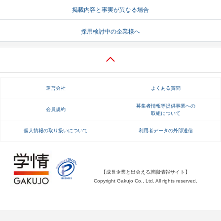
掲載内容と事実が異なる場合
就活支援
就活コラム
採用検討中の企業様へ
就活ノウハウが満載！
お役立ち記事・相談室など
適職診断
就活チャンネル
あなたに合う仕事を診断！
動画で対策講座をチェック
運営会社
よくある質問
就活ニュースペーパー
よくある質問
就活時事ニュースを更新
不明点があればこちら
募集者情報等提供事業への
会員規約
取組について
個人情報の取り扱いについて
利用者データの外部送信
【成長企業と出会える就職情報サイト】
Copyright Gakujo Co., Ltd. All rights reserved.