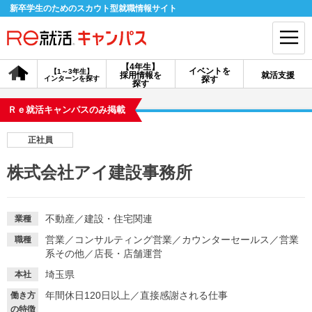
新卒学生のためのスカウト型就職情報サイト
【4年生】
イベントを
【1～3年生】
採用情報を
就活支援
インターンを探す
探す
会員登録
ログイン
探す
Ｒｅ就活キャンパスのみ掲載
会員ID・パスワードを忘れた方はこちら
正社員
探す
株式会社アイ建設事務所
【4年生】
【4年生】
【1～3年生】
採用情報を探す
説明会を探す
インターンを探す
不動産
／
建設・住宅関連
業種
営業
／
コンサルティング営業
／
カウンターセールス
／
営業
職種
系その他
／
店長・店舗運営
イベントを探す
スカウト
お知らせ
埼玉県
本社
年間休日120日以上
／
直接感謝される仕事
働き方
就活ノウハウ・サポート
の特徴