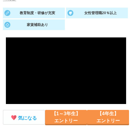
就活支援
就活コラム
教育制度・研修が充実
女性管理職20％以上
就活ノウハウが満載！
お役立ち記事・相談室など
家賃補助あり
適職診断
就活チャンネル
あなたに合う仕事を診断！
動画で対策講座をチェック
就活ニュースペーパー
よくある質問
就活時事ニュースを更新
不明点があればこちら
【1～3年生】
【4年生】
気になる
エントリー
エントリー