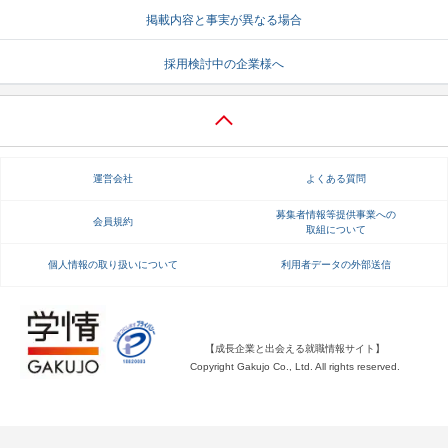
掲載内容と事実が異なる場合
就活支援
就活コラム
採用検討中の企業様へ
就活ノウハウが満載！
お役立ち記事・相談室など
適職診断
就活チャンネル
あなたに合う仕事を診断！
動画で対策講座をチェック
運営会社
よくある質問
就活ニュースペーパー
よくある質問
就活時事ニュースを更新
不明点があればこちら
募集者情報等提供事業への
会員規約
取組について
個人情報の取り扱いについて
利用者データの外部送信
【成長企業と出会える就職情報サイト】
Copyright Gakujo Co., Ltd. All rights reserved.