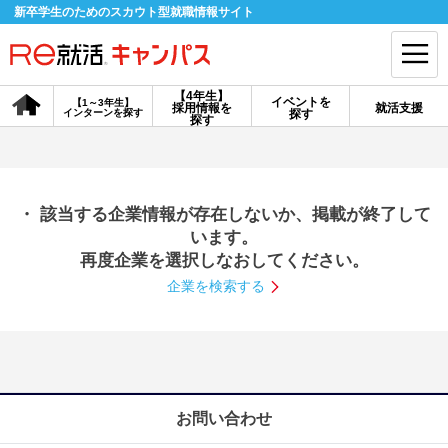
新卒学生のためのスカウト型就職情報サイト
【4年生】
イベントを
【1～3年生】
採用情報を
就活支援
インターンを探す
探す
会員登録
ログイン
探す
会員ID・パスワードを忘れた方はこちら
・ 該当する企業情報が存在しないか、掲載が終了して
探す
います。
再度企業を選択しなおしてください。
企業を検索する
【4年生】
【4年生】
【1～3年生】
採用情報を探す
説明会を探す
インターンを探す
イベントを探す
スカウト
お知らせ
お問い合わせ
就活ノウハウ・サポート