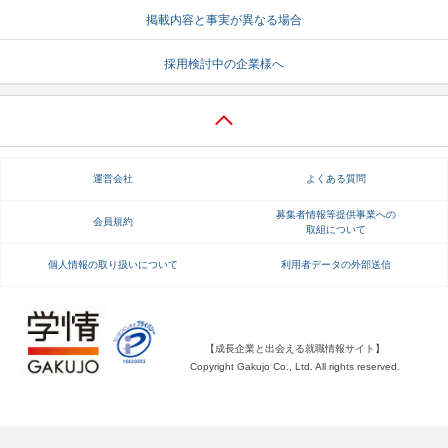
掲載内容と事実が異なる場合
就活支援
就活コラム
採用検討中の企業様へ
就活ノウハウが満載！
お役立ち記事・相談室など
適職診断
就活チャンネル
あなたに合う仕事を診断！
動画で対策講座をチェック
運営会社
よくある質問
就活ニュースペーパー
よくある質問
就活時事ニュースを更新
不明点があればこちら
募集者情報等提供事業への
会員規約
取組について
個人情報の取り扱いについて
利用者データの外部送信
【成長企業と出会える就職情報サイト】
Copyright Gakujo Co., Ltd. All rights reserved.