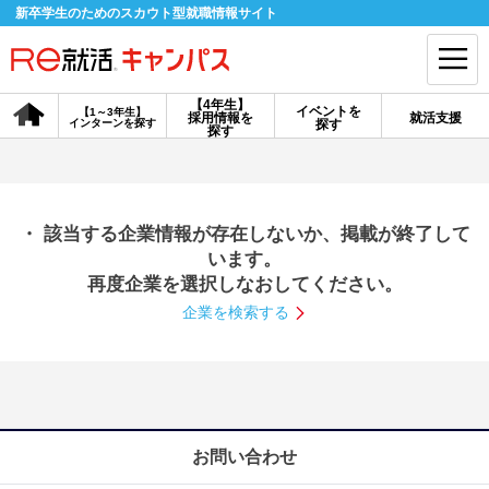
新卒学生のためのスカウト型就職情報サイト
【4年生】
イベントを
【1～3年生】
採用情報を
就活支援
インターンを探す
探す
会員登録
ログイン
探す
会員ID・パスワードを忘れた方はこちら
・ 該当する企業情報が存在しないか、掲載が終了して
探す
います。
再度企業を選択しなおしてください。
企業を検索する
【4年生】
【4年生】
【1～3年生】
採用情報を探す
説明会を探す
インターンを探す
イベントを探す
スカウト
お知らせ
お問い合わせ
就活ノウハウ・サポート