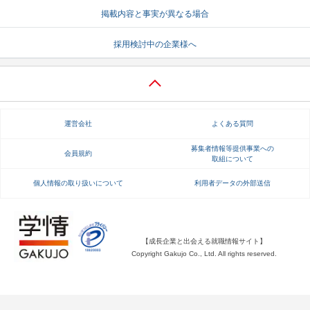
掲載内容と事実が異なる場合
就活支援
就活コラム
採用検討中の企業様へ
就活ノウハウが満載！
お役立ち記事・相談室など
適職診断
就活チャンネル
あなたに合う仕事を診断！
動画で対策講座をチェック
運営会社
よくある質問
就活ニュースペーパー
よくある質問
就活時事ニュースを更新
不明点があればこちら
募集者情報等提供事業への
会員規約
取組について
個人情報の取り扱いについて
利用者データの外部送信
【成長企業と出会える就職情報サイト】
Copyright Gakujo Co., Ltd. All rights reserved.