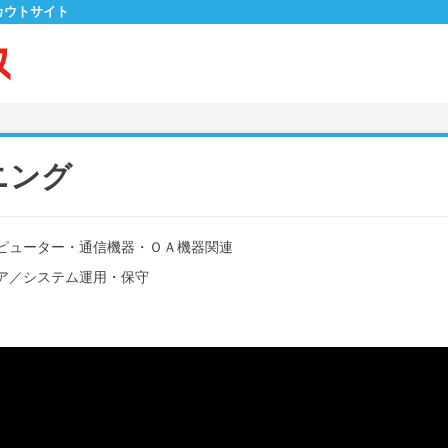
カウトサイト
ニング
ピューター・通信機器・ＯＡ機器関連
ア
／
システム運用・保守