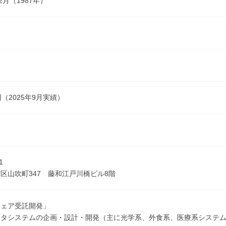
2月（1987年）
良
円（2025年9月実績）
1
区山吹町347 藤和江戸川橋ビル8階
ウェア受託開発」
ータシステムの企画・設計・開発（主に光学系、外食系、医療系システ