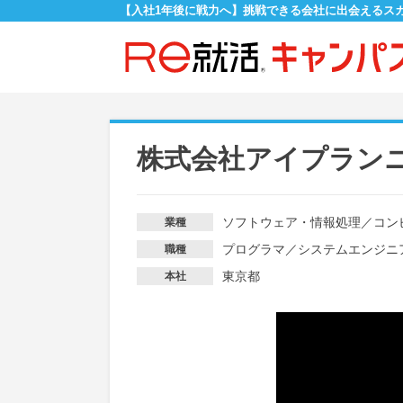
【入社1年後に戦力へ】挑戦できる会社に出会えるス
株式会社アイプラン
ソフトウェア・情報処理
／
コン
業種
プログラマ
／
システムエンジニ
職種
東京都
本社