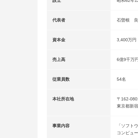
設立
昭和62年1
代表者
石曽根 
資本金
3,400万円
売上高
6億9千万
従業員数
54名
本社所在地
〒162-080
東京都新宿
事業内容
「ソフト
コンピュ