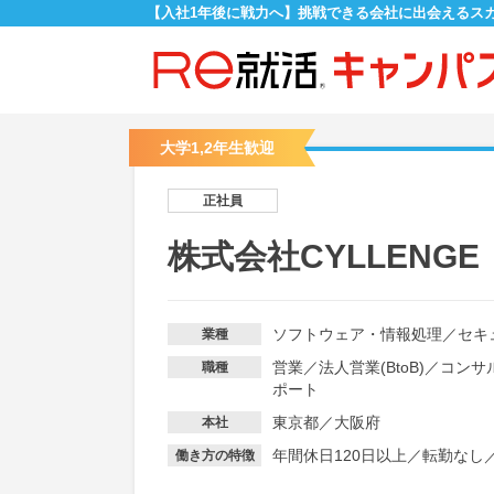
【入社1年後に戦力へ】挑戦できる会社に出会えるス
大学1,2年生歓迎
正社員
株式会社CYLLENGE
ソフトウェア・情報処理
／
セキ
業種
営業
／
法人営業(BtoB)
／
コンサ
職種
ポート
東京都／大阪府
本社
年間休日120日以上
／
転勤なし
働き方の特徴