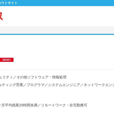
カウトサイト
NEW!!
ュリティ
／
その他ソフトウェア・情報処理
ルティング営業
／
プログラマ
／
システムエンジニア
／
ネットワークエン
／
月平均残業20時間未満
／
リモートワーク・在宅勤務可