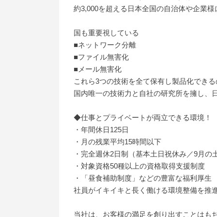
約3,000を超える日本全国の自治体や企業
国も重要視している
■ネットワーク分離
■ファイル無害化
■メール無害化
これら3つの技術を全て保有し製品化できる
国内唯一の技術力と自社の研究所を擁し、
◆仕事とプライベートが両立できる環境！
・年間休日125日
・月の残業平均15時間以下
・完全週休2日制（基本土日祝休み／9月の
・対象資格50種以上の資格取得支援制度
・「昼食補助制度」などの豊富な福利厚生
社員がイキイキと長く働ける環境整備を推
当社は、お客様の満足を創り出すことはも