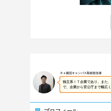
Ｒｅ就活キャンパス
取材担当者
独立系ＩＴ企業であり、また
で、企業から官公庁まで幅広