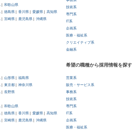
事務系
県
和歌山県
技術系
県
徳島県
香川県
愛媛県
高知県
専門系
県
宮崎県
鹿児島県
沖縄県
IT系
企画系
医療・福祉系
クリエイティブ系
金融系
希望の職種から採用情報を探す
県
山形県
福島県
営業系
県
東京都
神奈川県
販売・サービス系
県
長野県
事務系
技術系
県
和歌山県
専門系
県
徳島県
香川県
愛媛県
高知県
IT系
県
宮崎県
鹿児島県
沖縄県
企画系
医療・福祉系