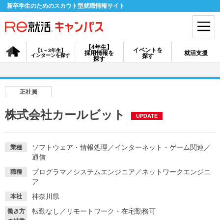
新卒学生のためのスカウト型就職情報サイト
【4年生】
イベントを
【1～3年生】
採用情報を
就活支援
インターンを探す
探す
会員登録
ログイン
探す
会員ID・パスワードを忘れた方はこちら
正社員
探す
株式会社カールビット
UPDATE
【4年生】
【4年生】
【1～3年生】
採用情報を探す
説明会を探す
インターンを探す
ソフトウェア・情報処理
／
インターネット・ゲーム関連
／
業種
通信
プログラマ
／
システムエンジニア
／
ネットワークエンジニ
職種
イベントを探す
ア
スカウト
お知らせ
神奈川県
本社
転勤なし
／
リモートワーク・在宅勤務可
就活ノウハウ・サポート
働き方