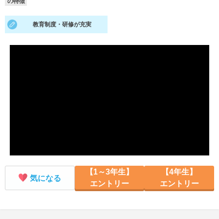
の特徴
就活支援
就活コラム
教育制度・研修が充実
就活ノウハウが満載！
お役立ち記事・相談室など
適職診断
就活チャンネル
あなたに合う仕事を診断！
動画で対策講座をチェック
就活ニュースペーパー
よくある質問
就活時事ニュースを更新
不明点があればこちら
【1～3年生】
【4年生】
気になる
エントリー
エントリー