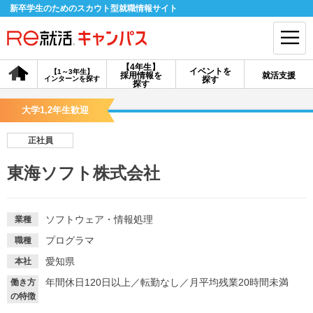
新卒学生のためのスカウト型就職情報サイト
【4年生】
イベントを
【1～3年生】
採用情報を
就活支援
インターンを探す
探す
会員登録
ログイン
探す
大学1,2年生歓迎
会員ID・パスワードを忘れた方はこちら
正社員
探す
東海ソフト株式会社
【4年生】
【4年生】
【1～3年生】
採用情報を探す
説明会を探す
インターンを探す
ソフトウェア・情報処理
業種
プログラマ
職種
イベントを探す
スカウト
お知らせ
愛知県
本社
年間休日120日以上
／
転勤なし
／
月平均残業20時間未満
働き方
の特徴
就活ノウハウ・サポート