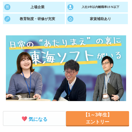
上場企業
入社3年以内離職率15％以下
就活支援
就活コラム
教育制度・研修が充実
家賃補助あり
就活ノウハウが満載！
お役立ち記事・相談室など
適職診断
就活チャンネル
あなたに合う仕事を診断！
動画で対策講座をチェック
就活ニュースペーパー
よくある質問
就活時事ニュースを更新
不明点があればこちら
【1～3年生】
気になる
エントリー