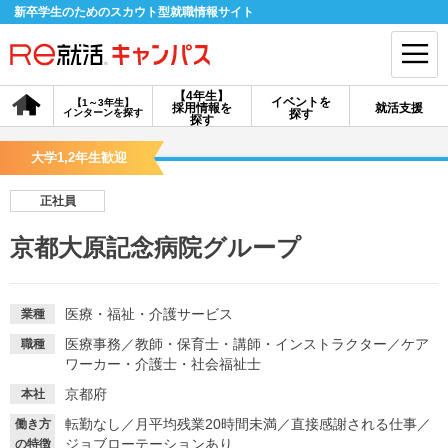
新卒学生のためのスカウト型就職情報サイト
【4年生】
イベントを
【1～3年生】
採用情報を
就活支援
インターンを探す
探す
会員登録
ログイン
探す
大学1,2年生歓迎
会員ID・パスワードを忘れた方はこちら
正社員
探す
京都大原記念病院グループ
【4年生】
【4年生】
【1～3年生】
採用情報を探す
説明会を探す
インターンを探す
医療・福祉・介護サービス
業種
医療事務
／
教師・保育士・講師・インストラクター
／
ケア
職種
ワーカー・介護士・社会福祉士
イベントを探す
スカウト
お知らせ
京都府
本社
転勤なし
／
月平均残業20時間未満
／
直接感謝される仕事
／
働き方
就活ノウハウ・サポート
ジョブローテーションあり
の特徴