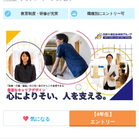
就活支援
就活コラム
教育制度・研修が充実
職種別にエントリー可
就活ノウハウが満載！
お役立ち記事・相談室など
適職診断
就活チャンネル
あなたに合う仕事を診断！
動画で対策講座をチェック
就活ニュースペーパー
よくある質問
就活時事ニュースを更新
不明点があればこちら
【4年生】
気になる
エントリー