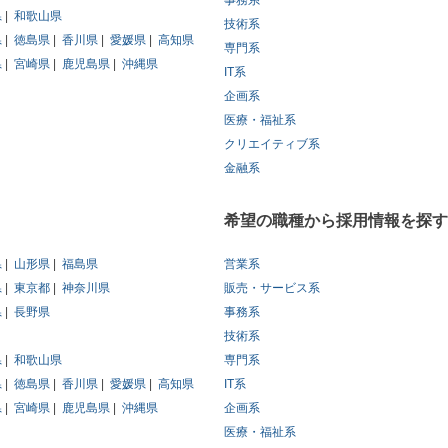
事務系
県
和歌山県
技術系
県
徳島県
香川県
愛媛県
高知県
専門系
県
宮崎県
鹿児島県
沖縄県
IT系
企画系
医療・福祉系
クリエイティブ系
金融系
希望の職種から採用情報を探す
県
山形県
福島県
営業系
県
東京都
神奈川県
販売・サービス系
県
長野県
事務系
技術系
県
和歌山県
専門系
県
徳島県
香川県
愛媛県
高知県
IT系
県
宮崎県
鹿児島県
沖縄県
企画系
医療・福祉系