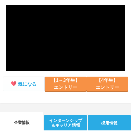
就活支援
就活コラム
就活ノウハウが満載！
お役立ち記事・相談室など
適職診断
就活チャンネル
あなたに合う仕事を診断！
動画で対策講座をチェック
就活ニュースペーパー
よくある質問
就活時事ニュースを更新
不明点があればこちら
【1～3年生】
【4年生】
気になる
エントリー
エントリー
インターンシップ
企業情報
採用情報
＆キャリア情報