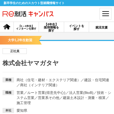
新卒学生のためのスカウト型就職情報サイト
【4年生】
イベントを
【1～3年生】
採用情報を
就活支援
インターンを探す
探す
会員登録
ログイン
探す
大学1,2年生歓迎
会員ID・パスワードを忘れた方はこちら
正社員
探す
株式会社ヤマガタヤ
【4年生】
【4年生】
【1～3年生】
採用情報を探す
説明会を探す
インターンを探す
商社（住宅・建材・エクステリア関連）
／
建設・住宅関連
業種
／
商社（インテリア関連）
営業
／
ルート営業(得意先中心)
／
法人営業(BtoB)
／
技術・シ
職種
イベントを探す
スカウト
お知らせ
ステム営業
／
営業系その他
／
建築土木設計・測量・積算
／
施工管理
就活ノウハウ・サポート
愛知県
本社