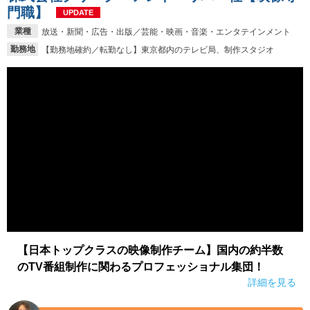
門職】
UPDATE
就活支援
就活コラム
業種
放送・新聞・広告・出版／芸能・映画・音楽・エンタテインメント
就活ノウハウが満載！
お役立ち記事・相談室など
勤務地
【勤務地確約／転勤なし】東京都内のテレビ局、制作スタジオ
適職診断
就活チャンネル
あなたに合う仕事を診断！
動画で対策講座をチェック
就活ニュースペーパー
よくある質問
就活時事ニュースを更新
不明点があればこちら
【日本トップクラスの映像制作チーム】国内の約半数
のTV番組制作に関わるプロフェッショナル集団！
詳細を見る