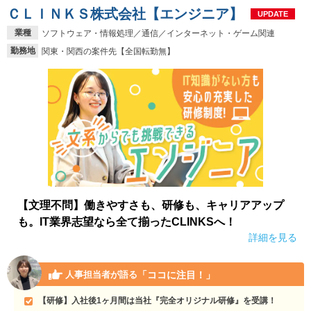
ＣＬＩＮＫＳ株式会社【エンジニア】
UPDATE
業種
ソフトウェア・情報処理／通信／インターネット・ゲーム関連
勤務地
関東・関西の案件先【全国転勤無】
【文理不問】働きやすさも、研修も、キャリアアップ
も。IT業界志望なら全て揃ったCLINKSへ！
詳細を見る
「ココに注目！」
人事担当者が語る
【研修】入社後1ヶ月間は当社『完全オリジナル研修』を受講！