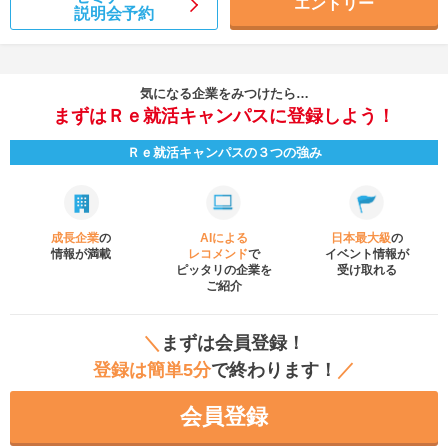
エントリー
説明会予約
気になる企業をみつけたら…
まずはＲｅ就活キャンパスに登録しよう！
Ｒｅ就活キャンパスの３つの強み
成長企業
の
AIによる
日本最大級
の
情報が満載
レコメンド
で
イベント
情報が
ピッタリの企業を
受け取れる
ご紹介
＼
まずは会員登録！
登録は簡単5分
で終わります！
／
会員登録