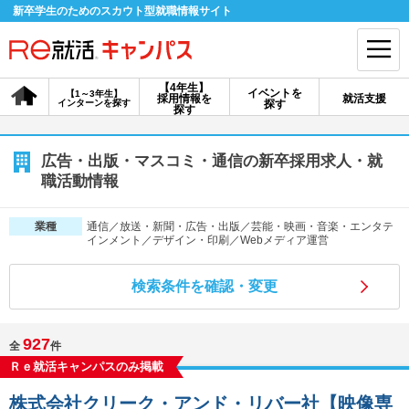
新卒学生のためのスカウト型就職情報サイト
【4年生】
イベントを
【1～3年生】
採用情報を
就活支援
インターンを探す
探す
会員登録
ログイン
探す
会員ID・パスワードを忘れた方はこちら
広告・出版・マスコミ・通信の新卒採用求人・就
職活動情報
探す
通信／放送・新聞・広告・出版／芸能・映画・音楽・エンタテ
業種
インメント／デザイン・印刷／Webメディア運営
【4年生】
【4年生】
【1～3年生】
採用情報を探す
説明会を探す
インターンを探す
検索条件を確認・変更
イベントを探す
スカウト
お知らせ
927
全
件
Ｒｅ就活キャンパスのみ掲載
就活ノウハウ・サポート
株式会社クリーク・アンド・リバー社【映像専