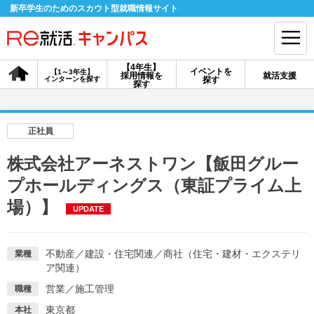
新卒学生のためのスカウト型就職情報サイト
【4年生】
イベントを
【1～3年生】
採用情報を
就活支援
インターンを探す
探す
会員登録
ログイン
探す
会員ID・パスワードを忘れた方はこちら
正社員
探す
株式会社アーネストワン【飯田グルー
プホールディングス（東証プライム上
【4年生】
【4年生】
【1～3年生】
場）】
採用情報を探す
説明会を探す
インターンを探す
UPDATE
不動産
／
建設・住宅関連
／
商社（住宅・建材・エクステリ
業種
イベントを探す
スカウト
お知らせ
ア関連）
営業
／
施工管理
職種
就活ノウハウ・サポート
東京都
本社