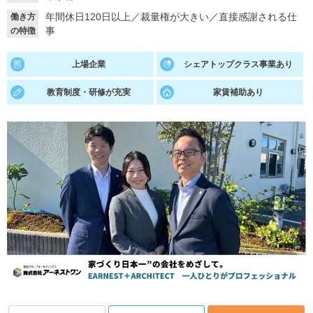
年間休日120日以上
／
裁量権が大きい
／
直接感謝される仕
働き方
就活支援
就活コラム
事
の特徴
就活ノウハウが満載！
お役立ち記事・相談室など
上場企業
シェアトップクラス事業あり
適職診断
就活チャンネル
教育制度・研修が充実
家賃補助あり
あなたに合う仕事を診断！
動画で対策講座をチェック
就活ニュースペーパー
よくある質問
就活時事ニュースを更新
不明点があればこちら