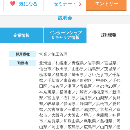
エントリー
気になる
セミナー・
説明会
インターンシップ
採用情報
企業情報
＆キャリア情報
営業／施工管理
採用職種
北海道／札幌市／青森県／岩手県／宮城県／
勤務地
仙台市／秋田県／山形県／福島県／茨城県／
栃木県／群馬県／埼玉県／さいたま市／千葉
県／千葉市／東京都／新宿区／中央区／千代
田区／渋谷区／港区／豊島区／その他23区／
神奈川県／横浜市／川崎市／相模原市／新潟
県／富山県／石川県／福井県／山梨県／長野
県／岐阜県／静岡県／静岡市／浜松市／愛知
県／名古屋市／三重県／滋賀県／京都府／京
都市／大阪府／大阪市／堺市／兵庫県／神戸
市／奈良県／和歌山県／鳥取県／島根県／岡
山県／岡山市／広島県／広島市／山口県／徳