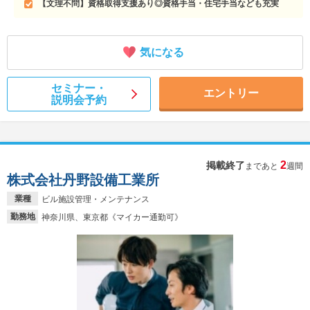
【文理不問】資格取得支援あり◎資格手当・住宅手当なども充実
気になる
セミナー・
エントリー
説明会予約
2
掲載終了
まであと
週間
株式会社丹野設備工業所
業種
ビル施設管理・メンテナンス
勤務地
神奈川県、東京都《マイカー通勤可》