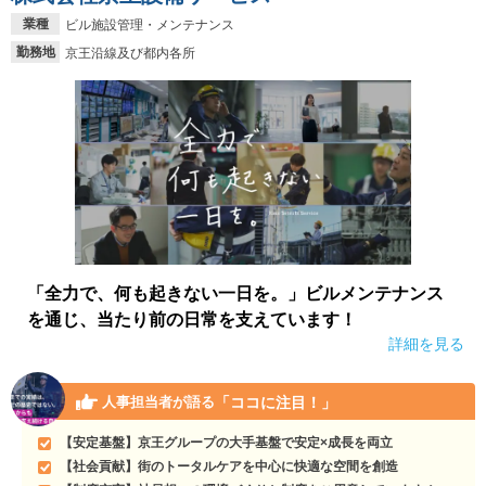
業種
ビル施設管理・メンテナンス
就活支援
就活コラム
勤務地
京王沿線及び都内各所
就活ノウハウが満載！
お役立ち記事・相談室など
適職診断
就活チャンネル
あなたに合う仕事を診断！
動画で対策講座をチェック
就活ニュースペーパー
よくある質問
就活時事ニュースを更新
不明点があればこちら
「全力で、何も起きない一日を。」ビルメンテナンス
を通じ、当たり前の日常を支えています！
詳細を見る
「ココに注目！」
人事担当者が語る
【安定基盤】京王グループの大手基盤で安定×成長を両立
【社会貢献】街のトータルケアを中心に快適な空間を創造