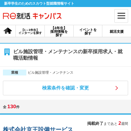
新卒学生のためのスカウト型就職情報サイト
【4年生】
イベントを
【1～3年生】
採用情報を
就活支援
インターンを探す
探す
会員登録
ログイン
探す
会員ID・パスワードを忘れた方はこちら
ビル施設管理・メンテナンスの新卒採用求人・就
職活動情報
探す
ビル施設管理・メンテナンス
業種
【4年生】
【4年生】
【1～3年生】
採用情報を探す
説明会を探す
インターンを探す
検索条件を確認・変更
130
全
件
イベントを探す
スカウト
お知らせ
2
掲載終了
まであと
週間
就活ノウハウ・サポート
株式会社京王設備サービス