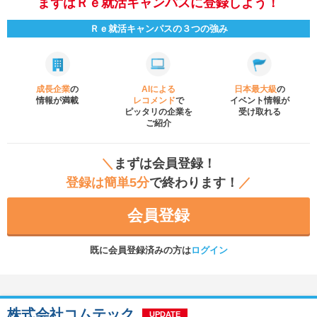
まずはＲｅ就活キャンパスに登録しよう！
Ｒｅ就活キャンパスの３つの強み
成長企業
の
AIによる
日本最大級
の
情報が満載
レコメンド
で
イベント
情報が
ピッタリの企業を
受け取れる
ご紹介
＼
まずは会員登録！
登録は簡単5分
で終わります！
／
会員登録
既に会員登録済みの方は
ログイン
株式会社コムテック
UPDATE