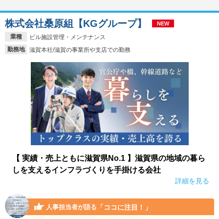
株式会社桑原組【KGグループ】
NEW
業種
ビル施設管理・メンテナンス
勤務地
滋賀本社/滋賀の事業所や支店での勤務
【 実績・売上ともに滋賀県No.1 】滋賀県の地域の暮ら
しを支えるインフラづくりを手掛ける会社
詳細を見る
「ココに注目！」
人事担当者が語る