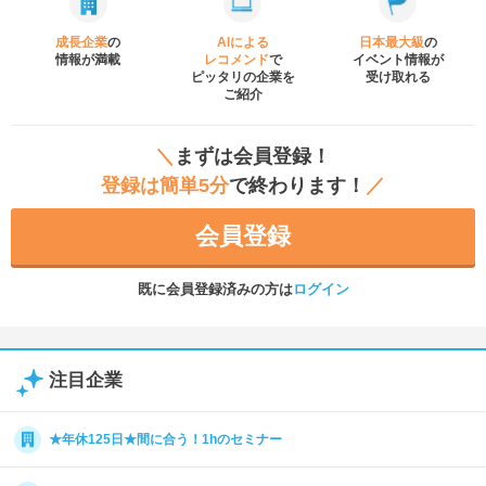
成長企業
の
AIによる
日本最大級
の
情報が満載
レコメンド
で
イベント
情報が
ピッタリの企業を
受け取れる
ご紹介
＼
まずは会員登録！
登録は簡単5分
で終わります！
／
会員登録
既に会員登録済みの方は
ログイン
注目企業
★年休125日★間に合う！1hのセミナー