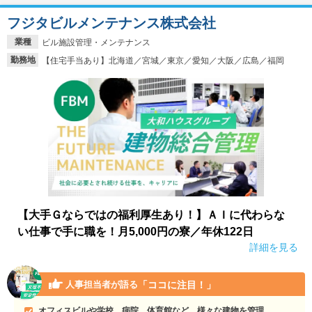
フジタビルメンテナンス株式会社
業種
ビル施設管理・メンテナンス
勤務地
【住宅手当あり】北海道／宮城／東京／愛知／大阪／広島／福岡
【大手Ｇならではの福利厚生あり！】ＡＩに代わらな
い仕事で手に職を！月5,000円の寮／年休122日
詳細を見る
「ココに注目！」
人事担当者が語る
オフィスビルや学校、病院、体育館など、様々な建物を管理