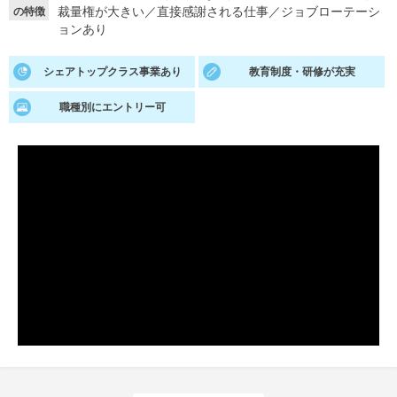
裁量権が大きい
／
直接感謝される仕事
／
ジョブローテーシ
の特徴
ョンあり
就活支援
就活コラム
就活ノウハウが満載！
お役立ち記事・相談室など
シェアトップクラス事業あり
教育制度・研修が充実
適職診断
就活チャンネル
職種別にエントリー可
あなたに合う仕事を診断！
動画で対策講座をチェック
就活ニュースペーパー
よくある質問
就活時事ニュースを更新
不明点があればこちら