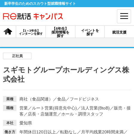
新卒学生のためのスカウト型就職情報サイト
【4年生】
イベントを
【1～3年生】
採用情報を
就活支援
インターンを探す
探す
会員登録
ログイン
探す
会員ID・パスワードを忘れた方はこちら
正社員
探す
スギモトグループホールディングス株
式会社
【4年生】
【4年生】
【1～3年生】
採用情報を探す
説明会を探す
インターンを探す
商社（食品関連）
／
食品
／
フードビジネス
業種
営業
／
ルート営業(得意先中心)
／
法人営業(BtoB)
／
販売・接
職種
イベントを探す
スカウト
お知らせ
客
／
店長・店舗運営
／
ホール・調理スタッフ
愛知県
本社
就活ノウハウ・サポート
年間休日120日以上
／
転勤なし
／
月平均残業20時間未満
／
働き方