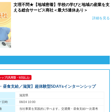
文理不問★【地域密着】学校の学びと地域の産業を支
える総合サービス商社＜最大5連休あり＞
詳細を見る
ップ(汎用型・5日以上)
・昼食支給／滋賀】超体験型5DAYsインターンシップ
滋賀県
／日時
08/24 10:00
徴
当社事業を実践的に学べます。交通費・昼食支給/一次選考