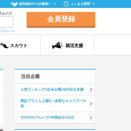
採用検討中の企業様へ
よくある質問
済みの方
会員登録
れた方はこちら
スカウト
就活支援
注目企業
人気ランキング1位★企業のDX化を支援
東証プライム上場G／多彩なキャリアパス
有
TOYOTAグループ×年間休日156日
件