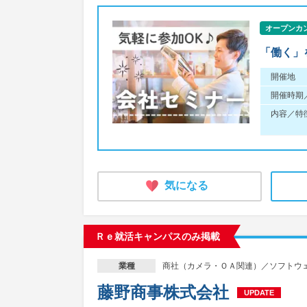
オープンカ
「働く」
開催地
開催時期
内容／特
気になる
Ｒｅ就活キャンパスのみ掲載
商社（カメラ・ＯＡ関連）／ソフトウ
業種
藤野商事株式会社
UPDATE