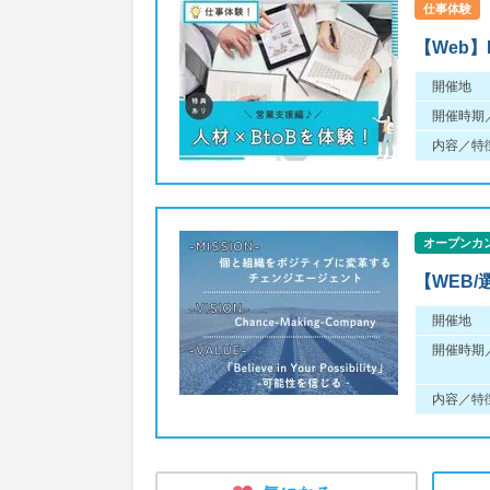
仕事体験
【Web】
開催地
開催時期
内容／特
オープンカ
【WEB
開催地
開催時期
内容／特