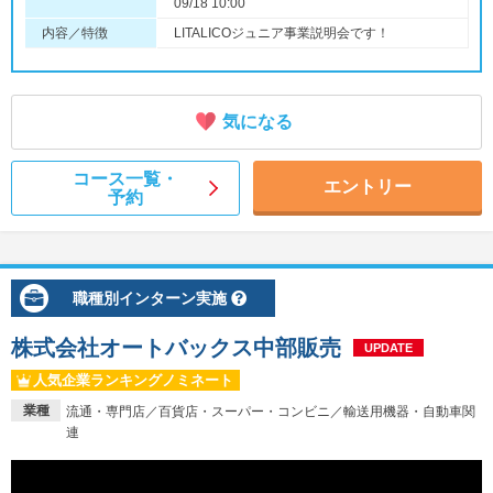
09/18 10:00
内容／特徴
LITALICOジュニア事業説明会です！
気になる
コース一覧・
エントリー
予約
職種別インターン実施
株式会社オートバックス中部販売
UPDATE
人気企業ランキングノミネート
業種
流通・専門店／百貨店・スーパー・コンビニ／輸送用機器・自動車関
連