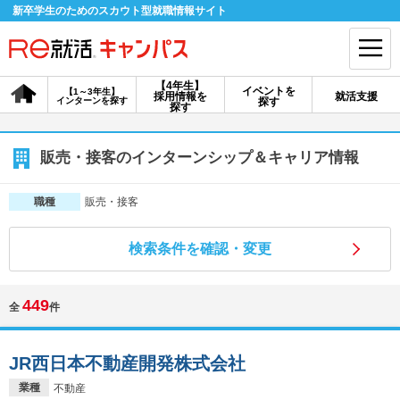
新卒学生のためのスカウト型就職情報サイト
【4年生】
イベントを
【1～3年生】
採用情報を
就活支援
インターンを探す
探す
会員登録
ログイン
探す
会員ID・パスワードを忘れた方はこちら
販売・接客のインターンシップ＆キャリア情報
探す
販売・接客
職種
検索条件を確認・変更
【4年生】
【4年生】
【1～3年生】
採用情報を探す
説明会を探す
インターンを探す
449
全
件
イベントを探す
スカウト
お知らせ
JR西日本不動産開発株式会社
就活ノウハウ・サポート
業種
不動産