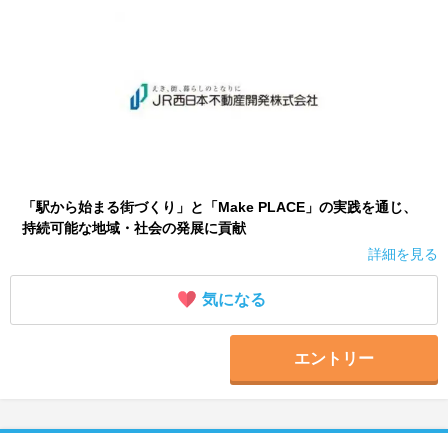
就活支援
就活コラム
就活ノウハウが満載！
お役立ち記事・相談室など
適職診断
就活チャンネル
あなたに合う仕事を診断！
動画で対策講座をチェック
就活ニュースペーパー
よくある質問
「駅から始まる街づくり」と「Make PLACE」の実践を通じ、
就活時事ニュースを更新
不明点があればこちら
持続可能な地域・社会の発展に貢献
詳細を見る
気になる
エントリー