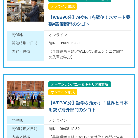
オンライン形式
【WEB90分】AIやIoTを駆使！スマート養
鶏×設備部門のシゴト
開催地
オンライン
開催時期／日時
随時、09/09 15:30
内容／特徴
【早期選考直結／WEB／設備エンジニア部門
の先輩と学ぶ】
オープンカンパニー＆キャリア教育等
オンライン形式
【WEB90分】語学を活かす！世界と日本
を繋ぐ海外部門のシゴト
開催地
オンライン
開催時期／日時
随時、09/08 15:30
内容／特徴
【早期選考直結／WEB／海外取引部門の先輩