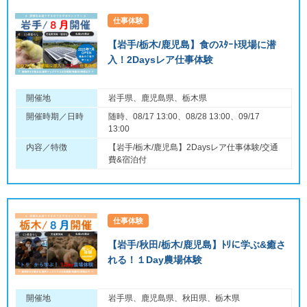
仕事体験
【岩手/栃木/鹿児島】食のｽﾀｰﾄ現場に潜
入！2Daysレア仕事体験
開催地
岩手県、鹿児島県、栃木県
開催時期／日時
随時、08/17 13:00、08/28 13:00、09/17
13:00
内容／特徴
【岩手/栃木/鹿児島】2Daysレア仕事体験/交通
費&宿泊付
仕事体験
【岩手/秋田/栃木/鹿児島】ﾄﾘに学ぶ&癒さ
れる！１Day農場体験
開催地
岩手県、鹿児島県、秋田県、栃木県