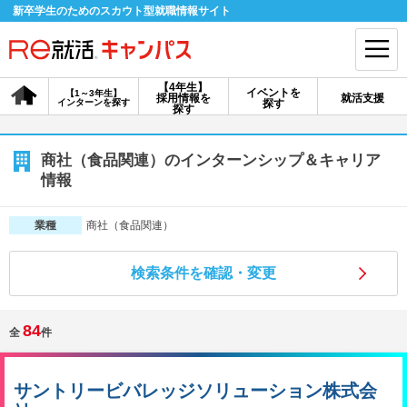
新卒学生のためのスカウト型就職情報サイト
【4年生】
イベントを
【1～3年生】
採用情報を
就活支援
インターンを探す
探す
会員登録
ログイン
探す
会員ID・パスワードを忘れた方はこちら
商社（食品関連）のインターンシップ＆キャリア
情報
探す
商社（食品関連）
業種
【4年生】
【4年生】
【1～3年生】
採用情報を探す
説明会を探す
インターンを探す
検索条件を確認・変更
84
全
件
イベントを探す
スカウト
お知らせ
サントリービバレッジソリューション株式会
就活ノウハウ・サポート