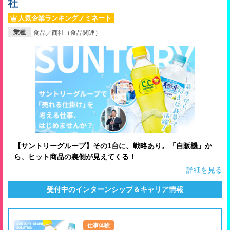
社
就活支援
就活コラム
人気企業ランキングノミネート
業種
食品／商社（食品関連）
就活ノウハウが満載！
お役立ち記事・相談室など
適職診断
就活チャンネル
あなたに合う仕事を診断！
動画で対策講座をチェック
就活ニュースペーパー
よくある質問
就活時事ニュースを更新
不明点があればこちら
【サントリーグループ】その1台に、戦略あり。「自販機」か
ら、ヒット商品の裏側が見えてくる！
詳細を見る
受付中のインターンシップ＆キャリア情報
仕事体験