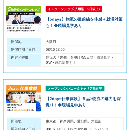
インターンシップ(汎用型・5日以上)
【5days】物流の最前線を体感＋就活対策
も！◆現場見学あり
開催地
大阪府
開催時期／日時
08/16 13:00
内容／特徴
物流の「裏側」を覗ける5日間！職場見学・
GW・就活対策も！
オープンカンパニー＆キャリア教育等
【2days仕事体験】食品×物流の魅力を深
堀り！◆現場見学あり
開催地
東京都、神奈川県、愛知県、大阪府
開催時期／日時
08/16 09:30、08/25 09:30、08/27 09:30、