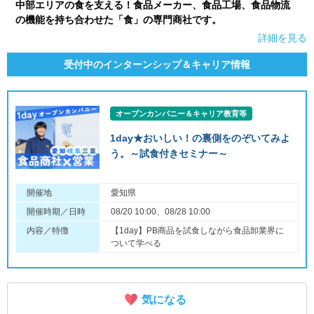
中部エリアの食を支える！食品メーカー、食品工場、食品物流
の機能を持ち合わせた「食」の専門商社です。
詳細を見る
受付中のインターンシップ＆キャリア情報
オープンカンパニー＆キャリア教育等
1day★おいしい！の裏側をのぞいてみよ
う。～試食付きセミナー～
開催地
愛知県
開催時期／日時
08/20 10:00、08/28 10:00
内容／特徴
【1day】PB商品を試食しながら食品卸業界に
ついて学べる
気になる