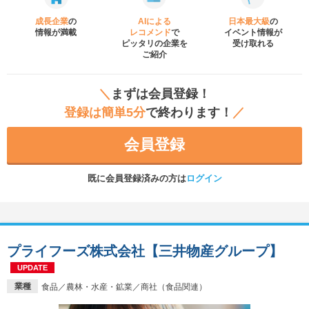
成長企業
の
AIによる
日本最大級
の
情報が満載
レコメンド
で
イベント
情報が
ピッタリの企業を
受け取れる
ご紹介
＼
まずは会員登録！
登録は簡単5分
で終わります！
／
会員登録
既に会員登録済みの方は
ログイン
プライフーズ株式会社【三井物産グループ】
UPDATE
業種
食品／農林・水産・鉱業／商社（食品関連）