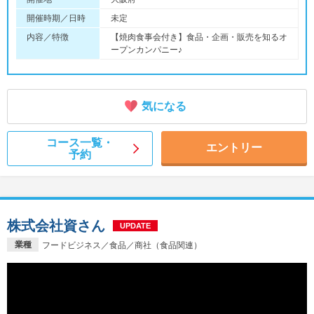
開催時期／日時
未定
内容／特徴
【焼肉食事会付き】食品・企画・販売を知るオ
ープンカンパニー♪
気になる
コース一覧・
エントリー
予約
株式会社資さん
UPDATE
業種
フードビジネス／食品／商社（食品関連）