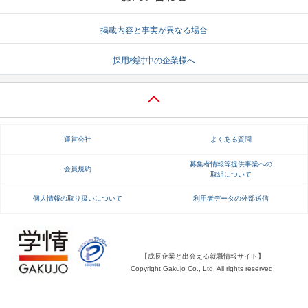
就活支援
就活コラム
掲載内容と事実が異なる場合
就活ノウハウが満載！
お役立ち記事・相談室など
採用検討中の企業様へ
適職診断
就活チャンネル
あなたに合う仕事を診断！
動画で対策講座をチェック
就活ニュースペーパー
よくある質問
運営会社
よくある質問
就活時事ニュースを更新
不明点があればこちら
募集者情報等提供事業への
会員規約
取組について
個人情報の取り扱いについて
利用者データの外部送信
【成長企業と出会える就職情報サイト】
Copyright Gakujo Co., Ltd. All rights reserved.