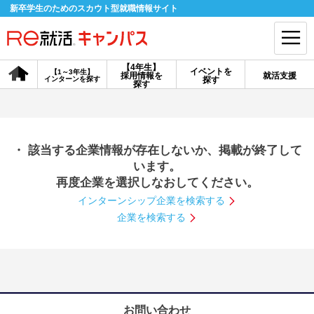
新卒学生のためのスカウト型就職情報サイト
【4年生】
イベントを
【1～3年生】
採用情報を
就活支援
インターンを探す
探す
会員登録
ログイン
探す
会員ID・パスワードを忘れた方はこちら
・ 該当する企業情報が存在しないか、掲載が終了して
探す
います。
再度企業を選択しなおしてください。
インターンシップ企業を検索する
【4年生】
【4年生】
【1～3年生】
採用情報を探す
説明会を探す
インターンを探す
企業を検索する
イベントを探す
スカウト
お知らせ
就活ノウハウ・サポート
お問い合わせ