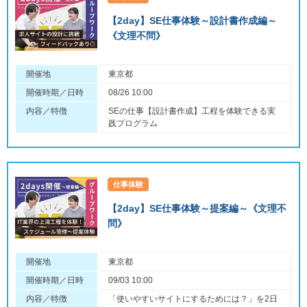
【2day】SE仕事体験～設計書作成編～
《文理不問》
開催地
東京都
開催時期／日時
08/26 10:00
内容／特徴
SEの仕事【設計書作成】工程を体験できる実
践プログラム
仕事体験
【2day】SE仕事体験～提案編～《文理不
問》
開催地
東京都
開催時期／日時
09/03 10:00
内容／特徴
「使いやすいサイトにするためには？」を2日