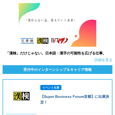
就活支援
就活コラム
就活ノウハウが満載！
お役立ち記事・相談室など
適職診断
就活チャンネル
あなたに合う仕事を診断！
動画で対策講座をチェック
就活ニュースペーパー
よくある質問
「漢検」だけじゃない。日本語・漢字の可能性を広げる仕事。
就活時事ニュースを更新
不明点があればこちら
詳細を見る
受付中のインターンシップ＆キャリア情報
イベント出展
【Super Business Forum京都】に出展決
定！