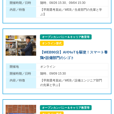
開催時期／日時
随時、08/26 15:30、09/04 15:30
内容／特徴
【早期選考直結／WEB／生産部門の先輩と学
ぶ】
オープンカンパニー＆キャリア教育等
オンライン形式
【WEB90分】AIやIoTを駆使！スマート養
鶏×設備部門のシゴト
開催地
オンライン
開催時期／日時
随時、09/09 15:30
内容／特徴
【早期選考直結／WEB／設備エンジニア部門
の先輩と学ぶ】
オープンカンパニー＆キャリア教育等