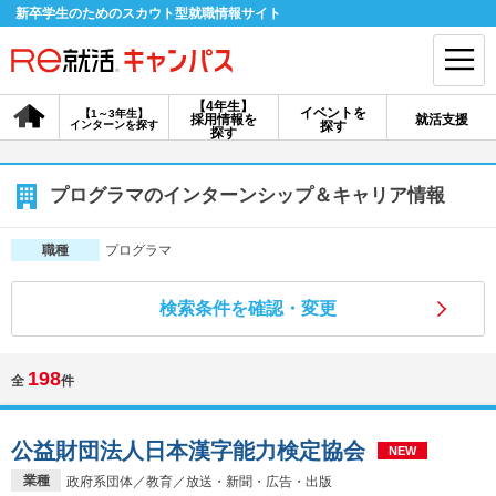
新卒学生のためのスカウト型就職情報サイト
【4年生】
イベントを
【1～3年生】
採用情報を
就活支援
インターンを探す
探す
会員登録
ログイン
探す
会員ID・パスワードを忘れた方はこちら
プログラマのインターンシップ＆キャリア情報
探す
プログラマ
職種
検索条件を確認・変更
【4年生】
【4年生】
【1～3年生】
採用情報を探す
説明会を探す
インターンを探す
198
全
件
イベントを探す
スカウト
お知らせ
公益財団法人日本漢字能力検定協会
NEW
就活ノウハウ・サポート
業種
政府系団体／教育／放送・新聞・広告・出版