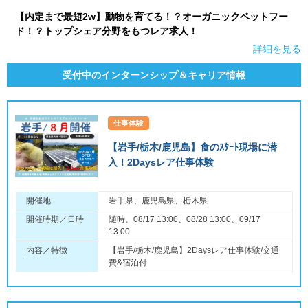
【内定まで最短2w】動物を育てる！？オーガニックペットフー
ド！？トップシェア分野をもつレア求人！
詳細を見る
受付中のインターンシップ＆キャリア情報
仕事体験
【岩手/栃木/鹿児島】食のｽﾀｰﾄ現場に潜
入！2Daysレア仕事体験
開催地
岩手県、鹿児島県、栃木県
開催時期／日時
随時、08/17 13:00、08/28 13:00、09/17
13:00
内容／特徴
【岩手/栃木/鹿児島】2Daysレア仕事体験/交通
費&宿泊付