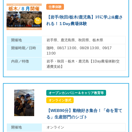
仕事体験
【岩手/秋田/栃木/鹿児島】ﾄﾘに学ぶ&癒さ
れる！１Day農場体験
開催地
岩手県、鹿児島県、秋田県、栃木県
開催時期／日時
随時、08/17 13:00、08/28 13:00、09/17
13:00
内容／特徴
岩手・秋田・栃木・鹿児島【1Day農場体験/交
通費支給】
オープンカンパニー＆キャリア教育等
オンライン形式
【WEB90分】動物好き集合！「命を育て
る」生産部門のシゴト
開催地
オンライン