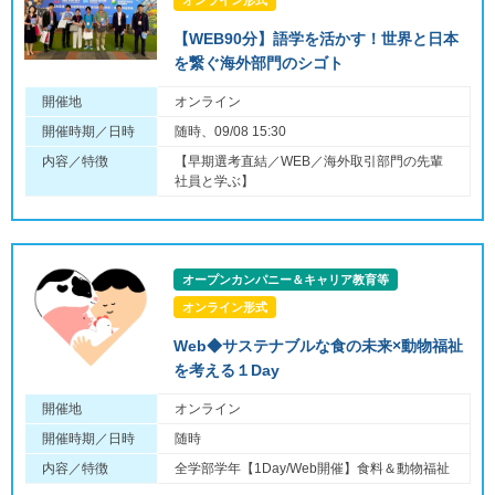
オンライン形式
【WEB90分】語学を活かす！世界と日本
を繋ぐ海外部門のシゴト
開催地
オンライン
開催時期／日時
随時、09/08 15:30
内容／特徴
【早期選考直結／WEB／海外取引部門の先輩
社員と学ぶ】
オープンカンパニー＆キャリア教育等
オンライン形式
Web◆サステナブルな食の未来×動物福祉
を考える１Day
開催地
オンライン
開催時期／日時
随時
内容／特徴
全学部学年【1Day/Web開催】食料＆動物福祉