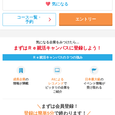
気になる
コース一覧・
エントリー
予約
気になる企業をみつけたら…
まずはＲｅ就活キャンパスに登録しよう！
Ｒｅ就活キャンパスの３つの強み
成長企業
の
AIによる
日本最大級
の
情報が満載
レコメンド
で
イベント
情報が
ピッタリの企業を
受け取れる
ご紹介
＼
まずは会員登録！
登録は簡単5分
で終わります！
／