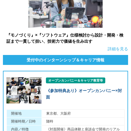
『モノづくり』×『ソフトウェア』仕様検討から設計・開発・検
証まで一貫して担い、技術力で価値を生み出す
詳細を見る
受付中のインターンシップ＆キャリア情報
オープンカンパニー＆キャリア教育等
《参加特典あり》オープンカンパニー×対
面
開催地
東京都、大阪府
開催時期／日時
随時
内容／特徴
《対面開催》商品体験と座談会で開発のリアル