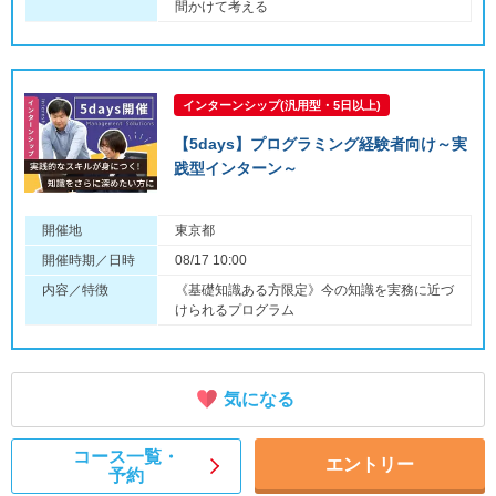
間かけて考える
インターンシップ(汎用型・5日以上)
【5days】プログラミング経験者向け～実
践型インターン～
開催地
東京都
開催時期／日時
08/17 10:00
内容／特徴
《基礎知識ある方限定》今の知識を実務に近づ
けられるプログラム
気になる
コース一覧・
エントリー
予約