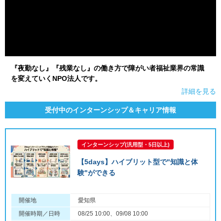
『夜勤なし』『残業なし』の働き方で障がい者福祉業界の常識
を変えていくNPO法人です。
詳細を見る
受付中のインターンシップ＆キャリア情報
インターンシップ(汎用型・5日以上)
【5days】ハイブリット型で"知識と体
験"ができる
開催地
愛知県
開催時期／日時
08/25 10:00、09/08 10:00