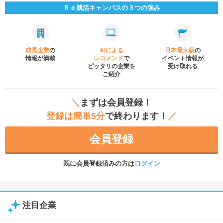
Ｒｅ就活キャンパスの３つの強み
成長企業
の
AIによる
日本最大級
の
情報が満載
レコメンド
で
イベント
情報が
ピッタリの企業を
受け取れる
ご紹介
＼
まずは会員登録！
登録は簡単5分
で終わります！
／
会員登録
既に会員登録済みの方は
ログイン
注目企業