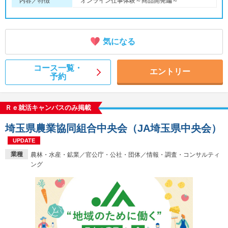
内容／特徴
オンライン仕事体験～商品開発編～
気になる
コース一覧・
エントリー
予約
Ｒｅ就活キャンパスのみ掲載
埼玉県農業協同組合中央会（JA埼玉県中央会）
UPDATE
業種
農林・水産・鉱業／官公庁・公社・団体／情報・調査・コンサルティ
ング