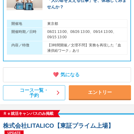
「人の命を支える仕事」を、体感してみま
せんか？
開催地
東京都
開催時期／日時
08/21 13:00、08/26 13:00、09/14 13:00、
09/15 13:00
内容／特徴
【3時間開催／文理不問】実務を再現した「血
液供給ワーク」あり
気になる
コース一覧・
エントリー
予約
Ｒｅ就活キャンパスのみ掲載
株式会社LITALICO【東証プライム上場】
UPDATE