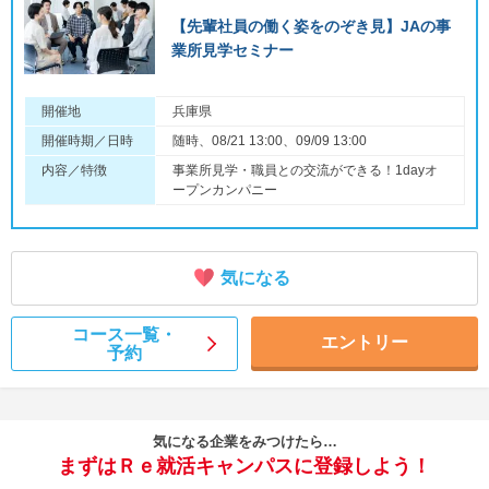
【先輩社員の働く姿をのぞき見】JAの事
業所見学セミナー
開催地
兵庫県
開催時期／日時
随時、08/21 13:00、09/09 13:00
内容／特徴
事業所見学・職員との交流ができる！1dayオ
ープンカンパニー
気になる
コース一覧・
エントリー
予約
気になる企業をみつけたら…
まずはＲｅ就活キャンパスに登録しよう！