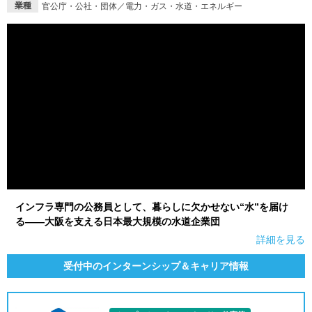
業種
官公庁・公社・団体／電力・ガス・水道・エネルギー
就活支援
就活コラム
就活ノウハウが満載！
お役立ち記事・相談室など
適職診断
就活チャンネル
あなたに合う仕事を診断！
動画で対策講座をチェック
就活ニュースペーパー
よくある質問
就活時事ニュースを更新
不明点があればこちら
インフラ専門の公務員として、暮らしに欠かせない“水”を届け
る――大阪を支える日本最大規模の水道企業団
詳細を見る
受付中のインターンシップ＆キャリア情報