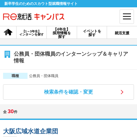
新卒学生のためのスカウト型就職情報サイト
【4年生】
イベントを
【1～3年生】
採用情報を
就活支援
インターンを探す
探す
会員登録
ログイン
探す
会員ID・パスワードを忘れた方はこちら
公務員・団体職員のインターンシップ＆キャリア
情報
探す
公務員・団体職員
職種
【4年生】
【4年生】
【1～3年生】
採用情報を探す
説明会を探す
インターンを探す
検索条件を確認・変更
30
全
件
イベントを探す
スカウト
お知らせ
大阪広域水道企業団
就活ノウハウ・サポート