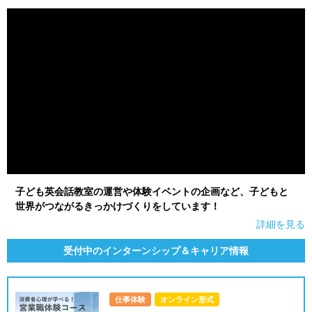
就活支援
就活コラム
就活ノウハウが満載！
お役立ち記事・相談室など
適職診断
就活チャンネル
あなたに合う仕事を診断！
動画で対策講座をチェック
就活ニュースペーパー
よくある質問
就活時事ニュースを更新
不明点があればこちら
子ども英会話教室の運営や体験イベントの企画など、子どもと
世界がつながるきっかけづくりをしています！
詳細を見る
受付中のインターンシップ＆キャリア情報
仕事体験
オンライン形式