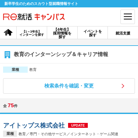
新卒学生のためのスカウト型就職情報サイト
【4年生】
イベントを
【1～3年生】
採用情報を
就活支援
インターンを探す
探す
会員登録
ログイン
探す
会員ID・パスワードを忘れた方はこちら
教育のインターンシップ＆キャリア情報
探す
教育
業種
検索条件を確認・変更
【4年生】
【4年生】
【1～3年生】
採用情報を探す
説明会を探す
インターンを探す
75
全
件
イベントを探す
スカウト
お知らせ
アイトップス株式会社
UPDATE
就活ノウハウ・サポート
業種
教育／専門・その他サービス／インターネット・ゲーム関連