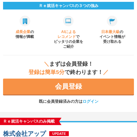
Ｒｅ就活キャンパスの３つの強み
成長企業
の
AIによる
日本最大級
の
情報が満載
レコメンド
で
イベント
情報が
ピッタリの企業を
受け取れる
ご紹介
＼
まずは会員登録！
登録は簡単5分
で終わります！
／
会員登録
既に会員登録済みの方は
ログイン
Ｒｅ就活キャンパスのみ掲載
株式会社アップ
UPDATE