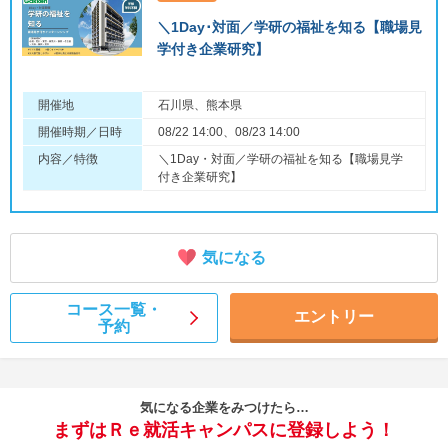
＼1Day･対面／学研の福祉を知る【職場見
学付き企業研究】
開催地
石川県、熊本県
開催時期／日時
08/22 14:00、08/23 14:00
内容／特徴
＼1Day・対面／学研の福祉を知る【職場見学
付き企業研究】
気になる
コース一覧・
エントリー
予約
気になる企業をみつけたら…
まずはＲｅ就活キャンパスに登録しよう！