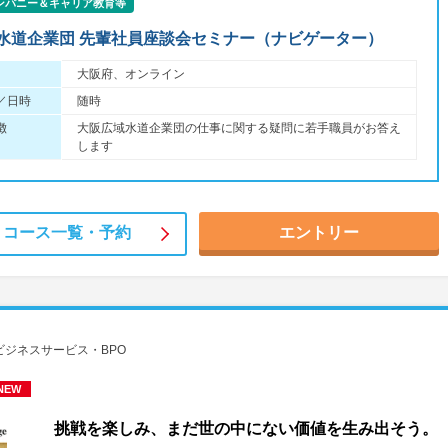
ンパニー＆キャリア教育等
水道企業団 先輩社員座談会セミナー（ナビゲーター）
大阪府、オンライン
／日時
随時
徴
大阪広域水道企業団の仕事に関する疑問に若手職員がお答え
します
コース一覧・
予約
エントリー
ジネスサービス・BPO
NEW
挑戦を楽しみ、まだ世の中にない価値を生み出そう。