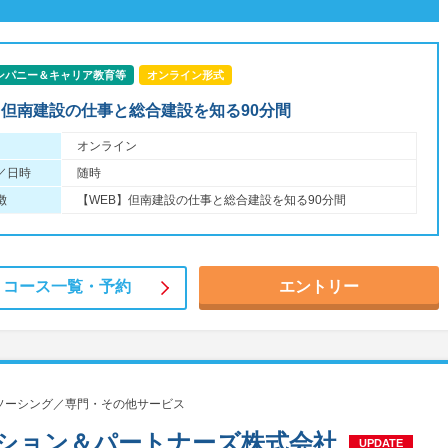
ンパニー＆キャリア教育等
オンライン形式
】但南建設の仕事と総合建設を知る90分間
オンライン
／日時
随時
徴
【WEB】但南建設の仕事と総合建設を知る90分間
コース一覧・
予約
エントリー
ソーシング／専門・その他サービス
ション＆パートナーズ株式会社
UPDATE