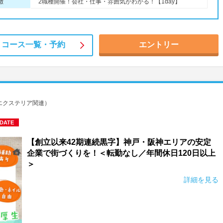
徴
2職種開催！会社・仕事・雰囲気がわかる！【1day】
コース一覧・
予約
エントリー
エクステリア関連）
DATE
【創立以来42期連続黒字】神戸・阪神エリアの安定
企業で街づくりを！＜転勤なし／年間休日120日以上
＞
詳細を見る