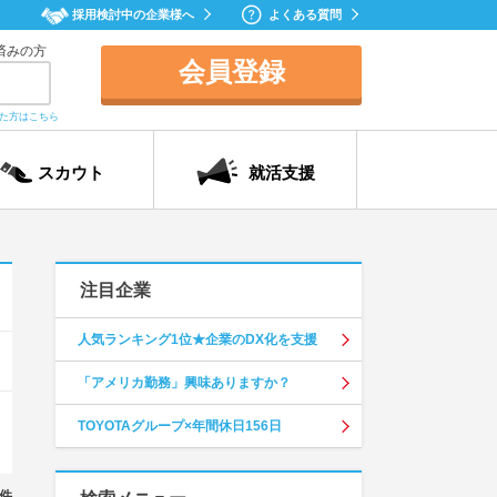
採用検討中の企業様へ
よくある質問
済みの方
会員登録
れた方はこちら
スカウト
就活支援
注目企業
人気ランキング1位★企業のDX化を支援
「アメリカ勤務」興味ありますか？
TOYOTAグループ×年間休日156日
件