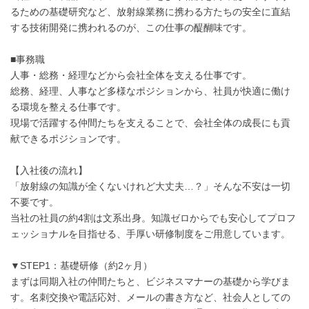
るための基礎研究など、放射線業務に携わる方たちの安全に直結
する技術開発に携われるのが、この仕事の醍醐味です。
■事務職
人事・総務・経理などから会社全体を支える仕事です。
総務、経理、人事など多様なポジションから、社員が快適に働け
る環境を整える仕事です。
現場で活躍する仲間たちを支えることで、会社全体の成長にも貢
献できるポジションです。
【入社後の流れ】
「放射線の知識が全くないけれど大丈夫…？」そんな不安は一切
不要です。
当社の社員の約4割は文系出身。知識ゼロからでも安心してプロフ
ェッショナルを目指せる、手厚い研修制度をご用意しています。
▼STEP1：基礎研修（約2ヶ月）
まずは同期入社の仲間たちと、ビジネスマナーの基礎から学びま
す。名刺交換や電話応対、メールの書き方など、社会人としての