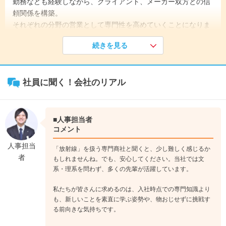
勤務なども経験しながら、クライアント、メーカー双方との信
頼関係を構築。
それぞれの分野の営業として専門性を高めていくことになりま
す。
続きを見る
《入社1年目》
3ヶ月間の研修後、配属先が決定。いずれの場合も、まずは半
社員に聞く！会社のリアル
年程度のOJT研修からスタート。
先輩の商談にも同行しながら、営業として独り立ちするための
経験や知識を広げていきます。
↓
■人事担当者
《入社3年目》
コメント
徐々に知識が広がり、顧客との信頼関係が生まれてきます。
人事担当
「放射線」を扱う専門商社と聞くと、少し難しく感じるか
また、幅広い業務知識や経験を磨くために、本社の事業本部か
者
もしれませんね。でも、安心してください。当社では文
ら営業所へ、または営業所から事業本部へと移動するケースな
系・理系を問わず、多くの先輩が活躍しています。
ども出てきます。
↓
私たちが皆さんに求めるのは、入社時点での専門知識より
《入社5年目》
も、新しいことを素直に学ぶ姿勢や、物おじせずに挑戦す
る前向きな気持ちです。
いくつかの顧客のメイン担当として、より頼りにされる存在
へ。