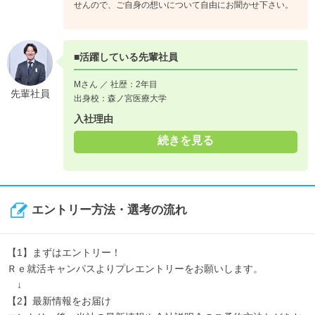
せんので、ご自身の想いについて自由にお聞かせ下さい。
↓
《入社5年目》
技術者としての経験や知識が深まり、担うべき役割も広がって
■活躍している先輩社員
くるころ。
担当する業務に加えて、新人の指導やサポートなど、後輩社員
Mさん ／ 社歴：2年目
先輩社員
の育成活動も担当するようになります。
出身校：森ノ宮医療大学
入社理由
続きを見る
エントリー方法・選考の流れ
【1】まずはエントリー！
Ｒｅ就活キャンパスよりプレエントリーをお願いします。
↓
【2】最新情報をお届け