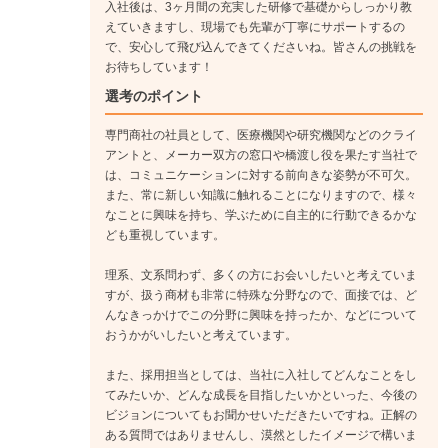
入社後は、3ヶ月間の充実した研修で基礎からしっかり教
注文などを受けるだけではなく、顧客の環境や事業に応じた個
えていきますし、現場でも先輩が丁寧にサポートするの
別の提案にも、自信を持って取り組めるようになります。
で、安心して飛び込んできてくださいね。皆さんの挑戦を
お待ちしています！
選考のポイント
技術職の場合
専門商社の社員として、医療機関や研究機関などのクライ
技術職が担当する業務は、機器の設計・開発から、納入機器や
アントと、メーカー双方の窓口や橋渡し役を果たす当社で
設備のメンテナンス・保守活動、各顧客への技術的なフォロー
は、コミュニケーションに対する前向きな姿勢が不可欠。
など多岐に渡ります。
また、常に新しい知識に触れることになりますので、様々
なことに興味を持ち、学ぶために自主的に行動できるかな
ども重視しています。
《入社1年目》
配属後は、それぞれの部署でOJTを行います。
理系、文系問わず、多くの方にお会いしたいと考えていま
各業務に必要な基礎知識を固めながら、業務の流れや一人ひと
すが、扱う商材も非常に特殊な分野なので、面接では、ど
りの役割などについて、じっくりと学んでいきます。
んなきっかけでこの分野に興味を持ったか、などについて
↓
おうかがいしたいと考えています。
《入社3年目》
経験を積み、業務にも慣れてくるころです。他社との技術的な
また、採用担当としては、当社に入社してどんなことをし
てみたいか、どんな成長を目指したいかといった、今後の
打ち合わせも一人で対応できるようになります。
ビジョンについてもお聞かせいただきたいですね。正解の
また、早い人では自身の担当業務に加えて、別の業務のサポー
ある質問ではありませんし、漠然としたイメージで構いま
トに回る機会なども出てきます。