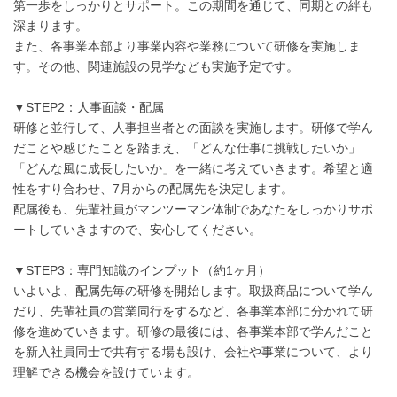
第一歩をしっかりとサポート。この期間を通じて、同期との絆も
深まります。
また、各事業本部より事業内容や業務について研修を実施しま
す。その他、関連施設の見学なども実施予定です。
▼STEP2：人事面談・配属
研修と並行して、人事担当者との面談を実施します。研修で学ん
だことや感じたことを踏まえ、「どんな仕事に挑戦したいか」
「どんな風に成長したいか」を一緒に考えていきます。希望と適
性をすり合わせ、7月からの配属先を決定します。
配属後も、先輩社員がマンツーマン体制であなたをしっかりサポ
ートしていきますので、安心してください。
▼STEP3：専門知識のインプット（約1ヶ月）
いよいよ、配属先毎の研修を開始します。取扱商品について学ん
だり、先輩社員の営業同行をするなど、各事業本部に分かれて研
修を進めていきます。研修の最後には、各事業本部で学んだこと
を新入社員同士で共有する場も設け、会社や事業について、より
理解できる機会を設けています。