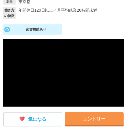
東京都
本社
就活支援
就活コラム
年間休日120日以上
／
月平均残業20時間未満
働き方
の特徴
就活ノウハウが満載！
お役立ち記事・相談室など
家賃補助あり
適職診断
就活チャンネル
あなたに合う仕事を診断！
動画で対策講座をチェック
就活ニュースペーパー
よくある質問
就活時事ニュースを更新
不明点があればこちら
エントリー
気になる