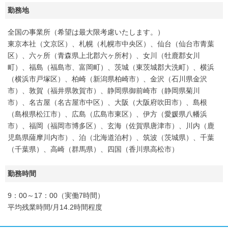
勤務地
全国の事業所（希望は最大限考慮いたします。）
東京本社（文京区）、札幌（札幌市中央区）、仙台（仙台市青葉
区）、六ヶ所（青森県上北郡六ヶ所村）、女川（牡鹿郡女川
町）、福島（福島市、富岡町）、茨城（東茨城郡大洗町）、横浜
（横浜市戸塚区）、柏崎（新潟県柏崎市）、金沢（石川県金沢
市）、敦賀（福井県敦賀市）、静岡県御前崎市（静岡県菊川
市）、名古屋（名古屋市中区）、大阪（大阪府吹田市）、島根
（島根県松江市）、広島（広島市東区）、伊方（愛媛県八幡浜
市）、福岡（福岡市博多区）、玄海（佐賀県唐津市）、川内（鹿
児島県薩摩川内市）、泊（北海道泊村）、筑波（茨城県）、千葉
（千葉県）、高崎（群馬県）、四国（香川県高松市）
勤務時間
9：00～17：00（実働7時間）
平均残業時間/月14.2時間程度