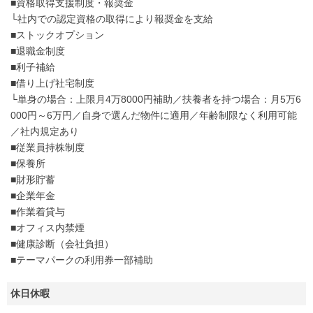
■資格取得支援制度・報奨金
└社内での認定資格の取得により報奨金を支給
■ストックオプション
■退職金制度
■利子補給
■借り上げ社宅制度
└単身の場合：上限月4万8000円補助／扶養者を持つ場合：月5万6
000円～6万円／自身で選んだ物件に適用／年齢制限なく利用可能
／社内規定あり
■従業員持株制度
■保養所
■財形貯蓄
■企業年金
■作業着貸与
■オフィス内禁煙
■健康診断（会社負担）
■テーマパークの利用券一部補助
休日休暇