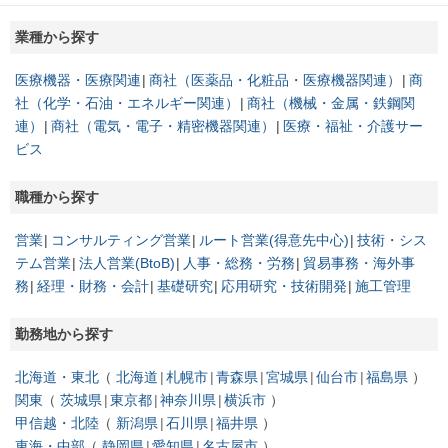
業種から探す
医療機器・医療関連
商社（医薬品・化粧品・医療機器関連）
商
社（化学・石油・エネルギー関連）
商社（機械・金属・鉄鋼関
連）
商社（電気・電子・精密機器関連）
医療・福祉・介護サー
ビス
職種から探す
営業
コンサルティング営業
ルート営業(得意先中心)
技術・シス
テム営業
法人営業(BtoB)
人事・総務・労務
貿易事務・海外事
務
経理・財務・会計
基礎研究
応用研究・技術開発
施工管理
勤務地から探す
北海道・東北
北海道
札幌市
青森県
宮城県
仙台市
福島県
関東
茨城県
東京都
神奈川県
横浜市
甲信越・北陸
新潟県
石川県
福井県
東海・中部
静岡県
愛知県
名古屋市