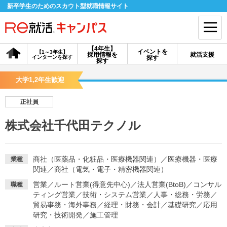
新卒学生のためのスカウト型就職情報サイト
【4年生】
イベントを
【1～3年生】
採用情報を
就活支援
インターンを探す
探す
会員登録
ログイン
探す
大学1,2年生歓迎
会員ID・パスワードを忘れた方はこちら
正社員
探す
株式会社千代田テクノル
【4年生】
【4年生】
【1～3年生】
採用情報を探す
説明会を探す
インターンを探す
商社（医薬品・化粧品・医療機器関連）
／
医療機器・医療
業種
関連
／
商社（電気・電子・精密機器関連）
営業
／
ルート営業(得意先中心)
／
法人営業(BtoB)
／
コンサル
職種
イベントを探す
スカウト
お知らせ
ティング営業
／
技術・システム営業
／
人事・総務・労務
／
貿易事務・海外事務
／
経理・財務・会計
／
基礎研究
／
応用
研究・技術開発
／
施工管理
就活ノウハウ・サポート