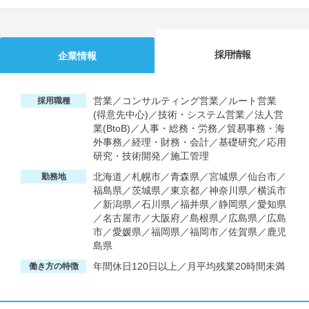
採用情報
企業情報
営業／コンサルティング営業／ルート営業
採用職種
(得意先中心)／技術・システム営業／法人営
業(BtoB)／人事・総務・労務／貿易事務・海
外事務／経理・財務・会計／基礎研究／応用
研究・技術開発／施工管理
北海道／札幌市／青森県／宮城県／仙台市／
勤務地
福島県／茨城県／東京都／神奈川県／横浜市
／新潟県／石川県／福井県／静岡県／愛知県
／名古屋市／大阪府／島根県／広島県／広島
市／愛媛県／福岡県／福岡市／佐賀県／鹿児
島県
年間休日120日以上／月平均残業20時間未満
働き方の特徴