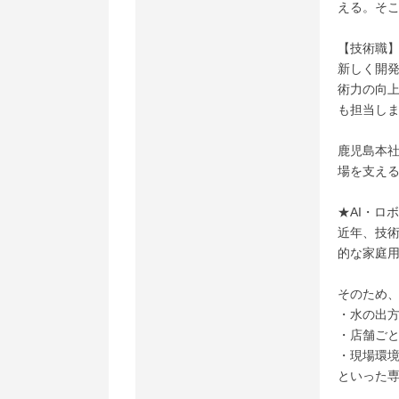
える。そ
【技術職
新しく開
術力の向
も担当し
鹿児島本
場を支える
★AI・ロ
近年、技
的な家庭用
そのため
・水の出
・店舗ごと
・現場環
といった