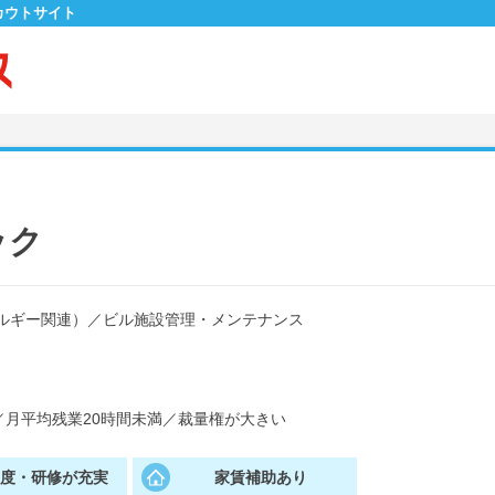
カウトサイト
ック
ルギー関連）
／
ビル施設管理・メンテナンス
／
月平均残業20時間未満
／
裁量権が大きい
制度・研修が充実
家賃補助あり