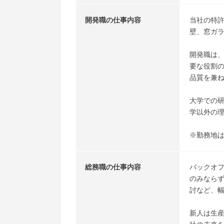
開発職の仕事内容
当社の特
壁、窓ガ
開発職は
要な役割
品質を兼
大学での
学以外の
※勤務地
総務職の仕事内容
バックオフ
のみなら
討など、
新人は生