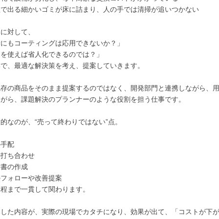
程で出る細かいゴミが床に詰まり、人の手では清掃が追いつかない
みに対して、
備にもコーティングは応用できないか？」
トを使えば省人化できるのでは？」
形で、最適な解決策を考え、提案していきます。
存の商品をそのまま提案するのではなく、開発部門と連携しながら、用
ながら、課題解決のプランナーのような役割を担う仕事です。
的なのが、“売って終わりではない”点。
、
の手配
の打ち合わせ
示書の作成
のフォローや改善提案
工程まで一貫して関わります。
案した内容が、実際の現場でカタチになり、効果が出て、「コストが下