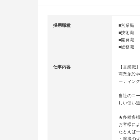
採用職種
■営業職
■技術職
■開発職
■総務職
仕事内容
【営業職
商業施設
ーティン
当社のコ
しい使い道
★多種多
お客様に
たとえば─
・溶接の