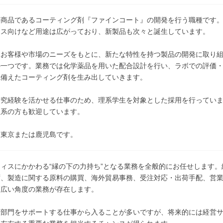
許商品であるコーティング剤『ファインコート』の開発を行う職種です
ラス向けなど用途は広がっており、新製品も次々と誕生しています。
、お客様や市場のニーズをもとに、新たな特性を持つ製品の開発に取り
の一つです。業務では化学薬品を用いた配合設計を行い、ラボでの評価
ね備えたコーティング剤を生み出していきます。
研究経験を活かせる仕事のため、理系学生を対象とした採用を行ってい
理系の方も歓迎しています。
は東京または鹿児島です。
ィスにかかわる“縁の下の力持ち”となる業務を全般的にお任せします
ず、製造に関する原料の購買、海外貿易事務、受注対応・出荷手配、営
幅広い角度の業務が存在します。
産部門をサポートする仕事から入ることが多いですが、将来的には経営