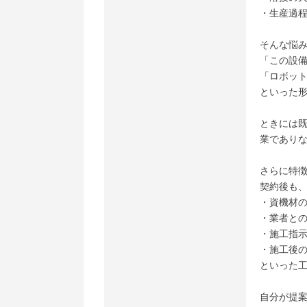
・生産過
そんな悩
「この設
「ロボッ
といった
ときには既
業であり
さらに特徴
契約後も
・資機材
・業者と
・施工指
・施工後
といった
自分が提