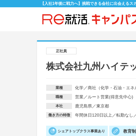
【入社1年後に戦力へ】挑戦できる会社に出会えるス
正社員
株式会社九州ハイテ
化学
／
商社（化学・石油・エネ
業種
営業
／
ルート営業(得意先中心)
職種
鹿児島県／東京都
本社
年間休日120日以上
／
転勤なし
働き方の特徴
教育
シェアトップクラス事業あり