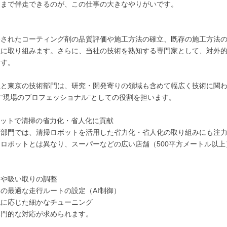
こまで伴走できるのが、この仕事の大きなやりがいです。
】
発されたコーティング剤の品質評価や施工方法の確立、既存の施工方法
上に取り組みます。さらに、当社の技術を熟知する専門家として、対外
ます。
社と東京の技術部門は、研究・開発寄りの領域も含めて幅広く技術に関
“現場のプロフェッショナル”としての役割を担います。
ボットで清掃の省力化・省人化に貢献
術部門では、清掃ロボットを活用した省力化・省人化の取り組みにも注
ロボットとは異なり、スーパーなどの広い店舗（500平方メートル以
、
方や吸い取りの調整
の最適な走行ルートの設定（AI制御）
境に応じた細かなチューニング
専門的な対応が求められます。