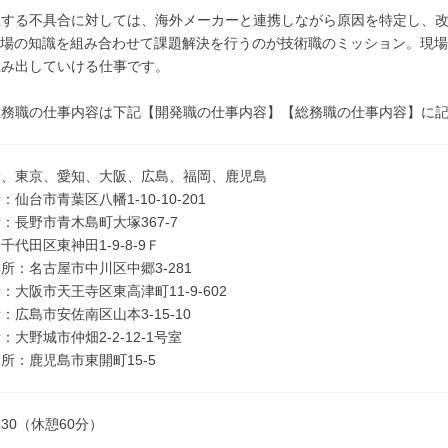
生する不具合に対しては、海外メーカーと連携しながら原因を特定し、
現場の知識を組み合わせて課題解決を行うのが技術職のミッション。現
生み出していける仕事です。
総務職の仕事内容は下記【開発職の仕事内容】【総務職の仕事内容】に
野、東京、愛知、大阪、広島、福岡、鹿児島
仙台市青葉区八幡1-10-10-201
：長野市青木島町大塚367-7
代田区東神田1-9-8-9Ｆ
所：名古屋市中川区中郷3-281
：大阪市天王寺区東高津町11-9-602
：広島市安佐南区山本3-15-10
大野城市仲畑2-2-12-1号室
所：鹿児島市東開町15-5
7:30（休憩60分）