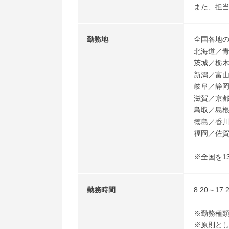
また、担
勤務地
全国各地
北海道／
茨城／栃
新潟／富
岐阜／静
滋賀／京
鳥取／島
徳島／香
福岡／佐
※全国を1
勤務時間
8:20～1
※勤務種
※原則とし