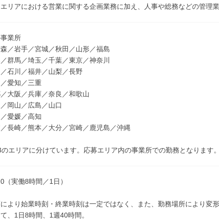
当エリアにおける営業に関する企画業務に加え、人事や総務などの管理
の事業所
青森／岩手／宮城／秋田／山形／福島
木／群馬／埼玉／千葉／東京／神奈川
山／石川／福井／山梨／長野
岡／愛知／三重
都／大阪／兵庫／奈良／和歌山
根／岡山／広島／山口
川／愛媛／高知
賀／長崎／熊本／大分／宮崎／鹿児島／沖縄
3のエリアに分けています。応募エリア内の事業所での勤務となります
7:20（実働8時間／1日）
類により始業時刻・終業時刻は一定ではなく、また、勤務場所により変
て、1日8時間、1週40時間。