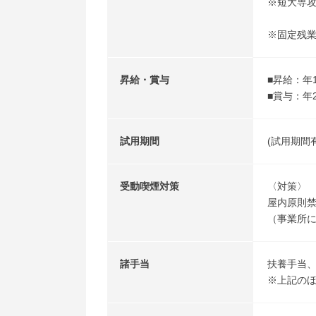
※短大専
※固定残
昇給・賞与
■昇給：年
■賞与：年
試用期間
(試用期間
受動喫煙対策
〈対策〉
屋内原則
（事業所
諸手当
扶養手当
※上記の