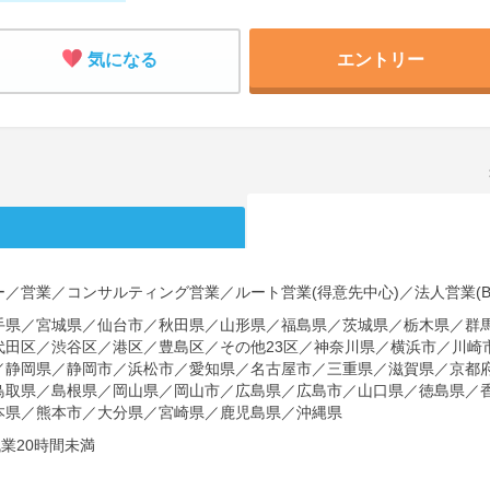
気になる
エントリー
／営業／コンサルティング営業／ルート営業(得意先中心)／法人営業(Bt
手県／宮城県／仙台市／秋田県／山形県／福島県／茨城県／栃木県／群
代田区／渋谷区／港区／豊島区／その他23区／神奈川県／横浜市／川崎
／静岡県／静岡市／浜松市／愛知県／名古屋市／三重県／滋賀県／京都
鳥取県／島根県／岡山県／岡山市／広島県／広島市／山口県／徳島県／
本県／熊本市／大分県／宮崎県／鹿児島県／沖縄県
業20時間未満