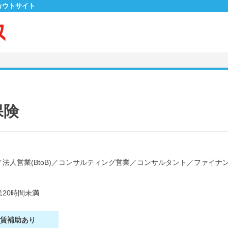
カウトサイト
保険
／
法人営業(BtoB)
／
コンサルティング営業
／
コンサルタント
／
ファイナ
20時間未満
家賃補助あり