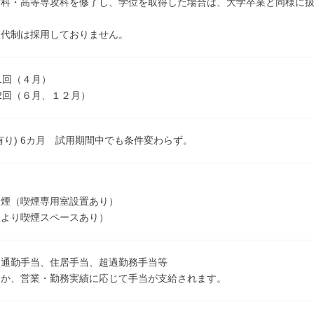
攻科・高等専攻科を修了し、学位を取得した場合は、大学卒業と同様に
業代制は採用しておりません。
1回（４月）
2回（６月、１２月）
有り) 6カ月 試用期間中でも条件変わらず。
禁煙（喫煙専用室設置あり）
により喫煙スペースあり）
、通勤手当、住居手当、超過勤務手当等
ほか、営業・勤務実績に応じて手当が支給されます。