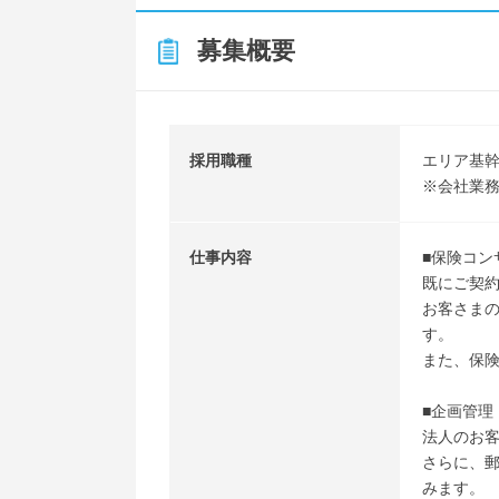
募集概要
採用職種
エリア基幹
※会社業
仕事内容
■保険コン
既にご契
お客さま
す。
また、保
■企画管理
法人のお
さらに、
みます。