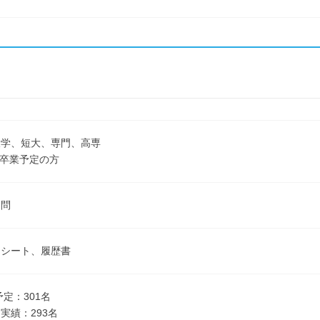
大学、短大、専門、高専
3月卒業予定の方
不問
ーシート、履歴書
予定：301名
実績：293名