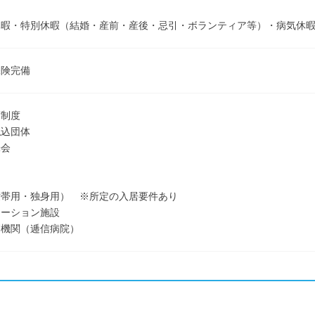
休暇・特別休暇（結婚・産前・産後・忌引・ボランティア等）・病気休
保険完備
蓄制度
払込団体
株会
世帯用・独身用） ※所定の入居要件あり
エーション施設
療機関（逓信病院）