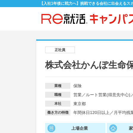
【入社1年後に戦力へ】挑戦できる会社に出会えるス
正社員
株式会社かんぽ生命
保険
業種
営業
／
ルート営業(得意先中心)
職種
東京都
本社
年間休日120日以上
／
月平均残業
働き方の特徴
上場企業