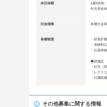
休日休暇
4週8休制
年次有給
社会保険
各種社会
各種制度
・財形貯
・保険料
・社員持
◆諸施設
・社宅（
・レクリ
・付属医
その他募集に関する情報