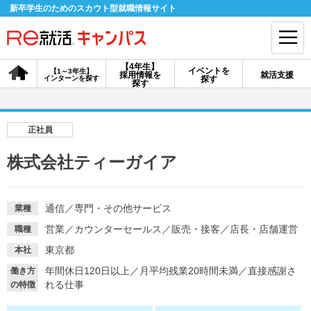
新卒学生のためのスカウト型就職情報サイト
【4年生】
イベントを
【1～3年生】
採用情報を
就活支援
インターンを探す
探す
会員登録
ログイン
探す
会員ID・パスワードを忘れた方はこちら
正社員
探す
株式会社ティーガイア
【4年生】
【4年生】
【1～3年生】
採用情報を探す
説明会を探す
インターンを探す
通信
／
専門・その他サービス
業種
営業
／
カウンターセールス
／
販売・接客
／
店長・店舗運営
職種
東京都
本社
イベントを探す
スカウト
お知らせ
年間休日120日以上
／
月平均残業20時間未満
／
直接感謝さ
働き方
れる仕事
の特徴
就活ノウハウ・サポート