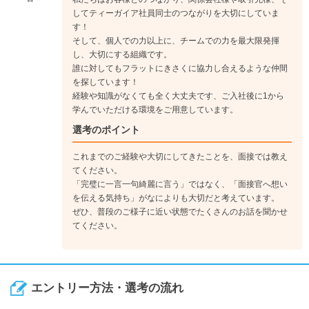
フロントスペシャリストなどの資格取得を目指します。
してティーガイア社員同士のつながりを大切にしていま
これまでの店舗運営力や販売力が評価され副店長になる社員
す！
も。
そして、個人での力以上に、チームでの力を最大限発揮
そこから店長を目指し、より円滑に店舗が回るようにリーダー
し、大切にする組織です。
誰に対してもフラットにきさくに協力し合えるような仲間
シップを磨いていただきます。
を探しています！
経験や知識がなくても全く大丈夫です、ご入社後に1から
学んでいただける環境をご用意しています。
選考のポイント
これまでのご経験や大切にしてきたことを、面接では教え
てください。
「完璧に一言一句綺麗に言う」ではなく、「面接官へ想い
を伝える気持ち」がなによりも大切だと考えています。
ぜひ、普段のご様子に近い状態でたくさんのお話を聞かせ
てください。
エントリー方法・選考の流れ