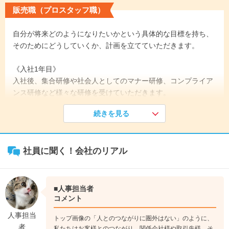
販売職（プロスタッフ職）
自分が将来どのようになりたいかという具体的な目標を持ち、
そのためにどうしていくか、計画を立てていただきます。
《入社1年目》
入社後、集合研修や社会人としてのマナー研修、コンプライア
ンス研修など様々な研修を受けていただきます。
店舗で実際に働く前には「販売スタッフ研修」もありますの
続きを見る
で、自信を持って店舗に立つことができます。
↓
《入社5年目》
社員に聞く！会社のリアル
現場の経験を活かし、先輩後輩の双方から頼りにされる社員に
なることで、評価され、役職者になる社員もいます。
時には新人スタッフの指導や後輩スタッフへの教育など、育成
に携わっていただくこともあります。
■人事担当者
コメント
↓
人事担当
トップ画像の「人とのつながりに圏外はない」のように、
《入社7年目》
者
私たちはお客様とのつながり、関係会社様や取引先様、そ