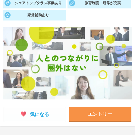
シェアトップクラス事業あり
教育制度・研修が充実
就活支援
就活コラム
家賃補助あり
就活ノウハウが満載！
お役立ち記事・相談室など
適職診断
就活チャンネル
あなたに合う仕事を診断！
動画で対策講座をチェック
就活ニュースペーパー
よくある質問
就活時事ニュースを更新
不明点があればこちら
エントリー
気になる