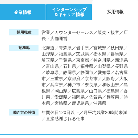
インターンシップ
採用情報
企業情報
＆キャリア情報
営業／カウンターセールス／販売・接客／店
採用職種
長・店舗運営
北海道／青森県／岩手県／宮城県／秋田県／
勤務地
山形県／福島県／茨城県／栃木県／群馬県／
埼玉県／千葉県／東京都／神奈川県／新潟県
／富山県／石川県／福井県／山梨県／長野県
／岐阜県／静岡県／静岡市／愛知県／名古屋
市／三重県／京都府／京都市／大阪府／大阪
市／兵庫県／神戸市／奈良県／和歌山県／島
根県／岡山県／広島県／山口県／徳島県／香
川県／愛媛県／福岡県／佐賀県／長崎県／熊
本県／宮崎県／鹿児島県／沖縄県
年間休日120日以上／月平均残業20時間未満
働き方の特徴
／直接感謝される仕事