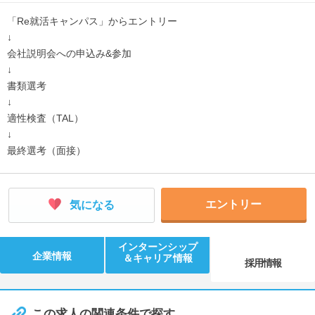
「Re就活キャンパス」からエントリー
↓
会社説明会への申込み&参加
↓
書類選考
↓
適性検査（TAL）
↓
最終選考（面接）
エントリー
気になる
インターンシップ
企業情報
＆キャリア情報
採用情報
この求人の関連条件で探す