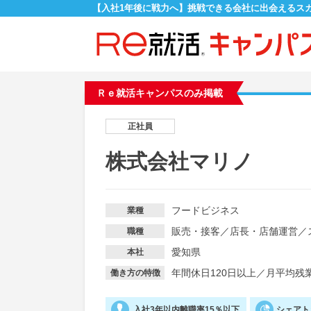
【入社1年後に戦力へ】挑戦できる会社に出会えるス
Ｒｅ就活キャンパスのみ掲載
正社員
株式会社マリノ
フードビジネス
業種
販売・接客
／
店長・店舗運営
／
職種
愛知県
本社
年間休日120日以上
／
月平均残業
働き方の特徴
入社3年以内離職率15％以下
シェアト