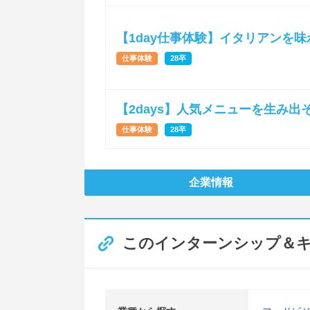
【1day仕事体験】イタリアンを
仕事体験
28卒
【2days】人気メニューを生み
仕事体験
28卒
企業情報
このインターンシップ＆