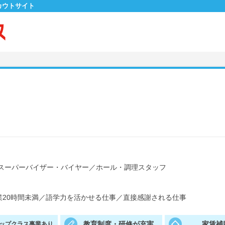
カウトサイト
スーパーバイザー・バイヤー
／
ホール・調理スタッフ
20時間未満
／
語学力を活かせる仕事
／
直接感謝される仕事
教育制度・研修が充実
家賃補
ップクラス事業あり