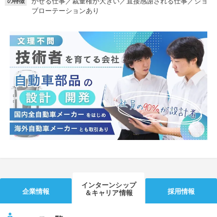
かせる仕事
／
裁量権が大きい
／
直接感謝される仕事
／
ジョ
の特徴
ブローテーションあり
就活支援
就活コラム
就活ノウハウが満載！
お役立ち記事・相談室など
適職診断
就活チャンネル
あなたに合う仕事を診断！
動画で対策講座をチェック
就活ニュースペーパー
よくある質問
就活時事ニュースを更新
不明点があればこちら
インターンシップ
企業情報
採用情報
＆キャリア情報