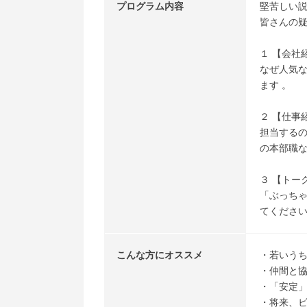
プログラム内容
堅苦しい
皆さんの疑
１ 【会社
なぜ人気
ます 。
２ 【仕事
担当するの
の本部職な
３ 【トー
「ぶっちゃ
てくださ
こんな方にオススメ
・若いう
・仲間と
・「安定
・将来、