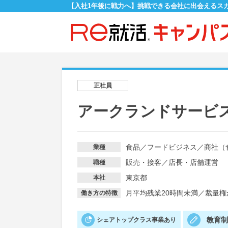
【入社1年後に戦力へ】挑戦できる会社に出会えるス
正社員
アークランドサービ
食品
／
フードビジネス
／
商社（
業種
販売・接客
／
店長・店舗運営
職種
東京都
本社
月平均残業20時間未満
／
裁量権
働き方の特徴
教育
シェアトップクラス事業あり