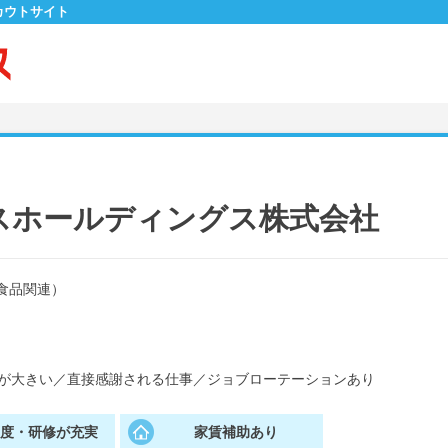
カウトサイト
スホールディングス株式会社
食品関連）
が大きい
／
直接感謝される仕事
／
ジョブローテーションあり
制度・研修が充実
家賃補助あり