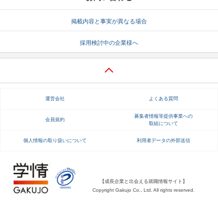
就活支援
就活コラム
掲載内容と事実が異なる場合
就活ノウハウが満載！
お役立ち記事・相談室など
採用検討中の企業様へ
適職診断
就活チャンネル
あなたに合う仕事を診断！
動画で対策講座をチェック
就活ニュースペーパー
よくある質問
運営会社
よくある質問
就活時事ニュースを更新
不明点があればこちら
募集者情報等提供事業への
会員規約
取組について
個人情報の取り扱いについて
利用者データの外部送信
【成長企業と出会える就職情報サイト】
Copyright Gakujo Co., Ltd. All rights reserved.