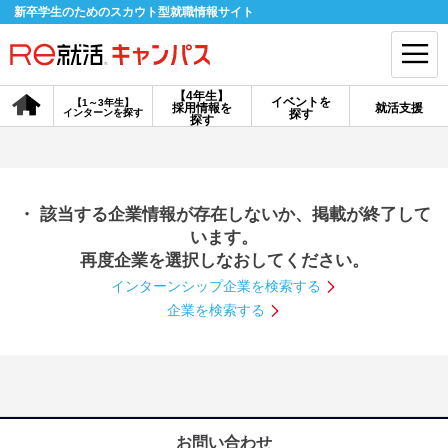
新卒学生のためのスカウト型就職情報サイト
【4年生】
イベントを
【1～3年生】
採用情報を
就活支援
インターンを探す
探す
会員登録
ログイン
探す
会員ID・パスワードを忘れた方はこちら
・ 該当する企業情報が存在しないか、掲載が終了して
探す
います。
再度企業を選択しなおしてください。
インターンシップ企業を検索する
【4年生】
【4年生】
【1～3年生】
採用情報を探す
説明会を探す
インターンを探す
企業を検索する
イベントを探す
スカウト
お知らせ
就活ノウハウ・サポート
お問い合わせ