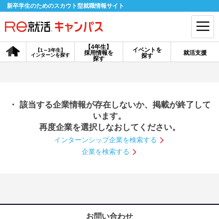
新卒学生のためのスカウト型就職情報サイト
【4年生】
イベントを
【1～3年生】
採用情報を
就活支援
インターンを探す
探す
会員登録
ログイン
探す
会員ID・パスワードを忘れた方はこちら
・ 該当する企業情報が存在しないか、掲載が終了して
探す
います。
再度企業を選択しなおしてください。
インターンシップ企業を検索する
【4年生】
【4年生】
【1～3年生】
採用情報を探す
説明会を探す
インターンを探す
企業を検索する
イベントを探す
スカウト
お知らせ
就活ノウハウ・サポート
お問い合わせ