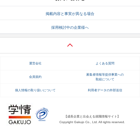
就活支援
就活コラム
掲載内容と事実が異なる場合
就活ノウハウが満載！
お役立ち記事・相談室など
採用検討中の企業様へ
適職診断
就活チャンネル
あなたに合う仕事を診断！
動画で対策講座をチェック
就活ニュースペーパー
よくある質問
運営会社
よくある質問
就活時事ニュースを更新
不明点があればこちら
募集者情報等提供事業への
会員規約
取組について
個人情報の取り扱いについて
利用者データの外部送信
【成長企業と出会える就職情報サイト】
Copyright Gakujo Co., Ltd. All rights reserved.