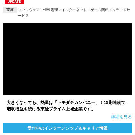
UPDATE
業種
ソフトウェア・情報処理／インターネット・ゲーム関連／クラウドサ
就活支援
就活コラム
ービス
就活ノウハウが満載！
お役立ち記事・相談室など
適職診断
就活チャンネル
あなたに合う仕事を診断！
動画で対策講座をチェック
就活ニュースペーパー
よくある質問
就活時事ニュースを更新
不明点があればこちら
大きくなっても、熱量は「トモダチカンパニー」！19期連続で
増収増益を続ける東証プライム上場企業です。
詳細を見る
受付中のインターンシップ＆キャリア情報