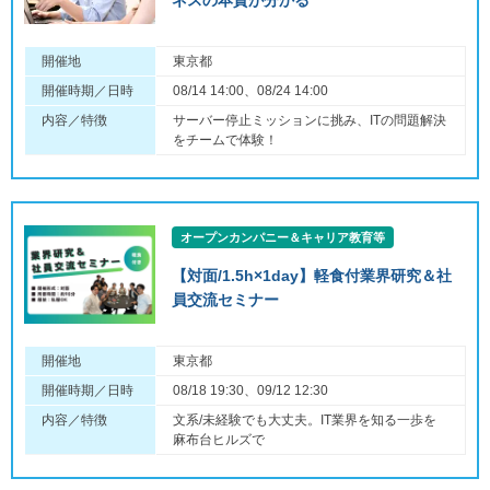
開催地
東京都
開催時期／日時
08/14 14:00、08/24 14:00
内容／特徴
サーバー停止ミッションに挑み、ITの問題解決
をチームで体験！
オープンカンパニー＆キャリア教育等
【対面/1.5h×1day】軽食付業界研究＆社
員交流セミナー
開催地
東京都
開催時期／日時
08/18 19:30、09/12 12:30
内容／特徴
文系/未経験でも大丈夫。IT業界を知る一歩を
麻布台ヒルズで