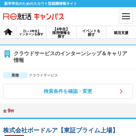
新卒学生のためのスカウト型就職情報サイト
【4年生】
イベントを
【1～3年生】
採用情報を
就活支援
インターンを探す
探す
会員登録
ログイン
探す
会員ID・パスワードを忘れた方はこちら
クラウドサービスのインターンシップ＆キャリア
情報
探す
クラウドサービス
業種
【4年生】
【4年生】
【1～3年生】
採用情報を探す
説明会を探す
インターンを探す
検索条件を確認・変更
9
全
件
イベントを探す
スカウト
お知らせ
株式会社ボードルア【東証プライム上場】
就活ノウハウ・サポート