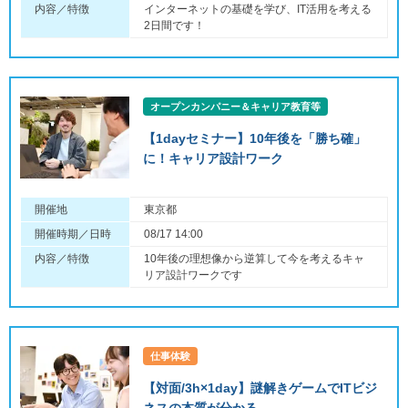
内容／特徴
インターネットの基礎を学び、IT活用を考える
2日間です！
オープンカンパニー＆キャリア教育等
【1dayセミナー】10年後を「勝ち確」
に！キャリア設計ワーク
開催地
東京都
開催時期／日時
08/17 14:00
内容／特徴
10年後の理想像から逆算して今を考えるキャ
リア設計ワークです
仕事体験
【対面/3h×1day】謎解きゲームでITビジ
ネスの本質が分かる