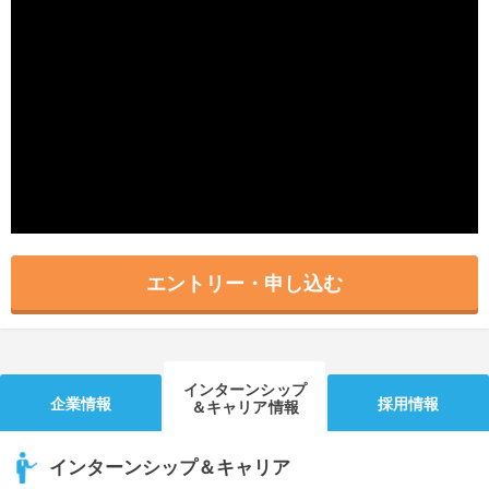
就活支援
就活コラム
就活ノウハウが満載！
お役立ち記事・相談室など
適職診断
就活チャンネル
あなたに合う仕事を診断！
動画で対策講座をチェック
就活ニュースペーパー
よくある質問
就活時事ニュースを更新
不明点があればこちら
エントリー・申し込む
インターンシップ
企業情報
採用情報
＆キャリア情報
インターンシップ＆キャリア