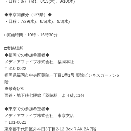
・日程：8/7（金)、8/13(木)、9/10(木)
◆東京開催分（※7階）◆
・日程：7/29(水)、8/5(水)、9/3(水)
□実施時間：10時～16時30分
□実施場所
◆福岡での参加希望者◆
メディアファイブ株式会社 福岡本社
〒810-0022
福岡県福岡市中央区薬院一丁目1番1号 薬院ビジネスガーデン6
階
※最寄駅※
西鉄・地下鉄七隈線「薬院駅」より徒歩1分
◆東京での参加希望者◆
メディアファイブ株式会社 東京支店
〒101-0021
東京都千代田区外神田3丁目2-12 Box’R AKIBA 7階