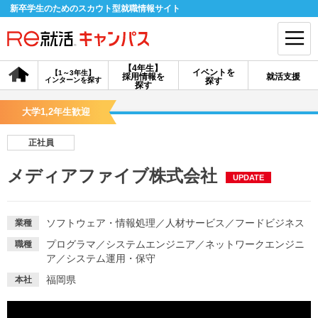
新卒学生のためのスカウト型就職情報サイト
【4年生】
イベントを
【1～3年生】
採用情報を
就活支援
インターンを探す
探す
会員登録
ログイン
探す
大学1,2年生歓迎
会員ID・パスワードを忘れた方はこちら
正社員
探す
メディアファイブ株式会社
UPDATE
【4年生】
【4年生】
【1～3年生】
採用情報を探す
説明会を探す
インターンを探す
ソフトウェア・情報処理
／
人材サービス
／
フードビジネス
業種
プログラマ
／
システムエンジニア
／
ネットワークエンジニ
職種
ア
／
システム運用・保守
イベントを探す
スカウト
お知らせ
福岡県
本社
就活ノウハウ・サポート