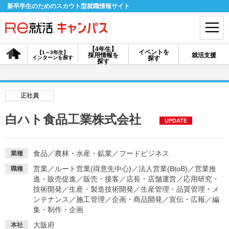
新卒学生のためのスカウト型就職情報サイト
【4年生】
イベントを
【1～3年生】
採用情報を
就活支援
インターンを探す
探す
会員登録
ログイン
探す
会員ID・パスワードを忘れた方はこちら
正社員
探す
白ハト食品工業株式会社
UPDATE
【4年生】
【4年生】
【1～3年生】
採用情報を探す
説明会を探す
インターンを探す
食品
／
農林・水産・鉱業
／
フードビジネス
業種
営業
／
ルート営業(得意先中心)
／
法人営業(BtoB)
／
営業推
職種
進・販売促進
／
販売・接客
／
店長・店舗運営
／
応用研究・
イベントを探す
技術開発
／
生産・製造技術開発
スカウト
／
生産管理・品質管理・メ
お知らせ
ンテナンス
／
施工管理
／
企画・商品開発
／
宣伝・広報
／
編
集・制作・企画
就活ノウハウ・サポート
大阪府
本社