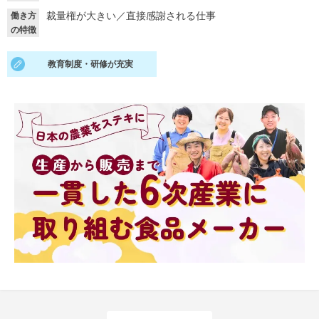
裁量権が大きい
／
直接感謝される仕事
働き方
就活支援
就活コラム
の特徴
就活ノウハウが満載！
お役立ち記事・相談室など
教育制度・研修が充実
適職診断
就活チャンネル
あなたに合う仕事を診断！
動画で対策講座をチェック
就活ニュースペーパー
よくある質問
就活時事ニュースを更新
不明点があればこちら