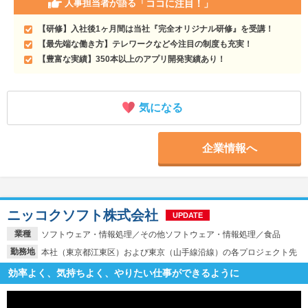
「ココに注目！」
人事担当者が語る
【研修】入社後1ヶ月間は当社『完全オリジナル研修』を受講！
【最先端な働き方】テレワークなど今注目の制度も充実！
【豊富な実績】350本以上のアプリ開発実績あり！
気になる
企業情報へ
ニッコクソフト株式会社
UPDATE
業種
ソフトウェア・情報処理／その他ソフトウェア・情報処理／食品
勤務地
本社（東京都江東区）および東京（山手線沿線）の各プロジェクト先
効率よく、気持ちよく、やりたい仕事ができるように