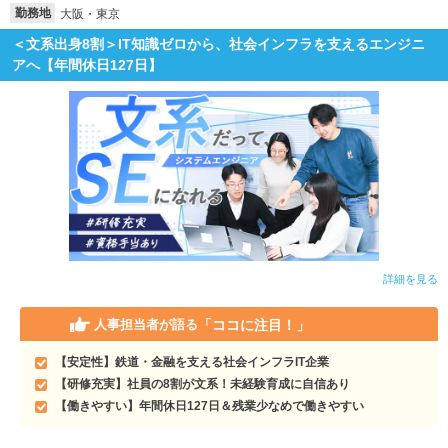
勤務地
大阪・東京
就活支援
就活コラム
＜文系出身8割＞IT知識ゼロから、社会インフラを支えるエンジニ
アへ【年間休日127日】
就活ノウハウが満載！
お役立ち記事・相談室など
適職診断
就活チャンネル
あなたに合う仕事を診断！
動画で対策講座をチェック
就活ニュースペーパー
よくある質問
就活時事ニュースを更新
不明点があればこちら
詳細を見る
「ココに注目！」
人事担当者が語る
【安定性】鉄道・金融を支える社会インフラIT企業
【研修充実】社員の8割が文系！未経験育成に自信あり
【働きやすい】年間休日127日＆残業少なめで働きやすい