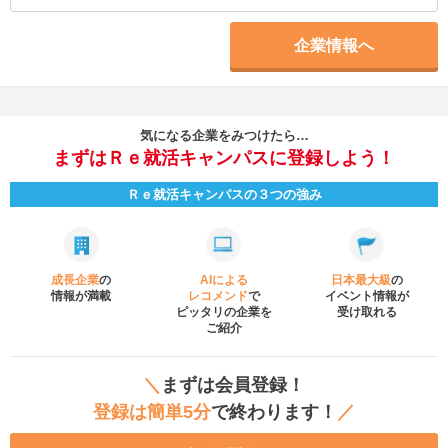
企業情報へ
気になる企業をみつけたら…
まずはＲｅ就活キャンパスに登録しよう！
Ｒｅ就活キャンパスの３つの強み
成長企業
の
AIによる
日本最大級
の
情報が満載
レコメンド
で
イベント
情報が
ピッタリの企業を
受け取れる
ご紹介
＼
まずは会員登録！
登録は簡単5分
で終わります！
／