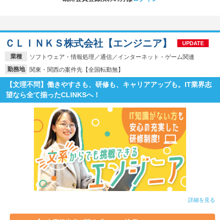
ＣＬＩＮＫＳ株式会社【エンジニア】
UPDATE
業種
ソフトウェア・情報処理／通信／インターネット・ゲーム関連
勤務地
関東・関西の案件先【全国転勤無】
【文理不問】働きやすさも、研修も、キャリアアップも。IT業界志
望なら全て揃ったCLINKSへ！
詳細を見る