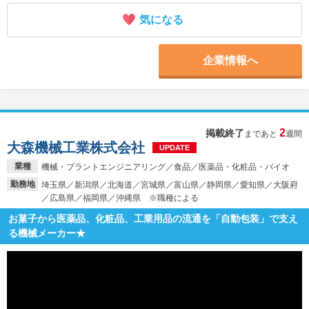
気になる
企業情報へ
2
掲載終了
まであと
週間
大森機械工業株式会社
UPDATE
業種
機械・プラントエンジニアリング／食品／医薬品・化粧品・バイオ
勤務地
埼玉県／新潟県／北海道／宮城県／富山県／静岡県／愛知県／大阪府
／広島県／福岡県／沖縄県 ※職種による
お菓子から医薬品、化粧品、工業用品の流通を「自動包装」で支え
る機械メーカー★