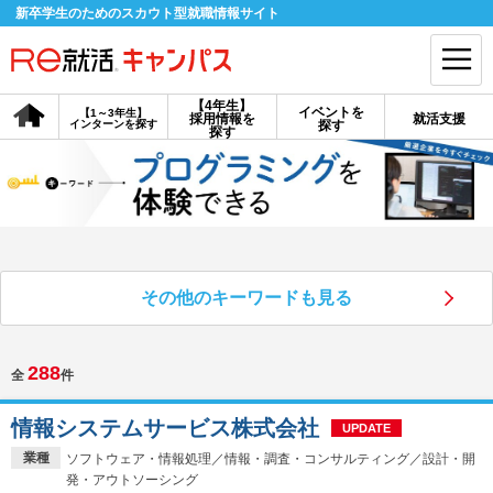
新卒学生のためのスカウト型就職情報サイト
【4年生】
イベントを
【1～3年生】
採用情報を
就活支援
インターンを探す
探す
会員登録
ログイン
探す
会員ID・パスワードを忘れた方はこちら
探す
その他のキーワードも見る
【4年生】
【4年生】
【1～3年生】
採用情報を探す
説明会を探す
インターンを探す
288
全
件
イベントを探す
スカウト
お知らせ
情報システムサービス株式会社
UPDATE
業種
ソフトウェア・情報処理／情報・調査・コンサルティング／設計・開
就活ノウハウ・サポート
発・アウトソーシング