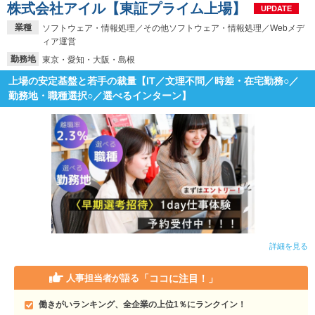
株式会社アイル【東証プライム上場】
UPDATE
業種
ソフトウェア・情報処理／その他ソフトウェア・情報処理／Webメデ
ィア運営
勤務地
東京・愛知・大阪・島根
上場の安定基盤と若手の裁量【IT／文理不問／時差・在宅勤務○／
勤務地・職種選択○／選べるインターン】
詳細を見る
「ココに注目！」
人事担当者が語る
働きがいランキング、全企業の上位1％にランクイン！