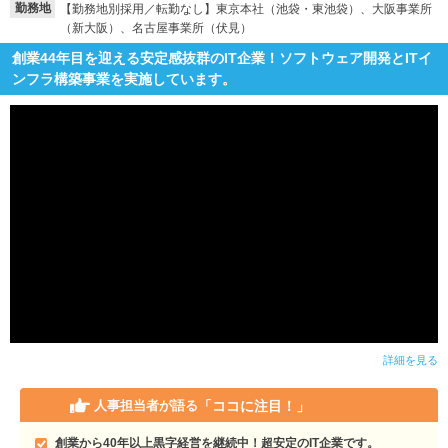
勤務地
【勤務地別採用／転勤なし】東京本社（池袋・東池袋）、大阪事業所
（新大阪）、名古屋事業所（伏見）
創業44年目を迎える安定感抜群のIT企業！ソフトウェア開発とITイ
ンフラ構築事業を実施しています。
詳細を見る
「ココに注目！」
人事担当者が語る
創業から40年以上黒字経営を継続中！超安定のIT企業です。