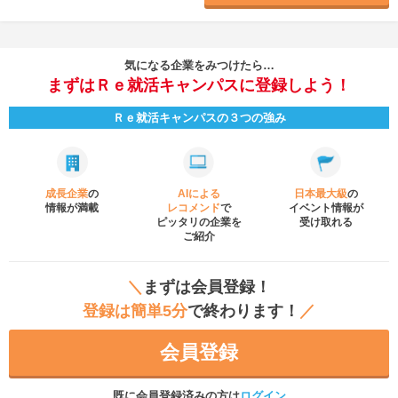
気になる企業をみつけたら…
まずはＲｅ就活キャンパスに登録しよう！
Ｒｅ就活キャンパスの３つの強み
成長企業
の
AIによる
日本最大級
の
情報が満載
レコメンド
で
イベント
情報が
ピッタリの企業を
受け取れる
ご紹介
＼
まずは会員登録！
登録は簡単5分
で終わります！
／
会員登録
既に会員登録済みの方は
ログイン