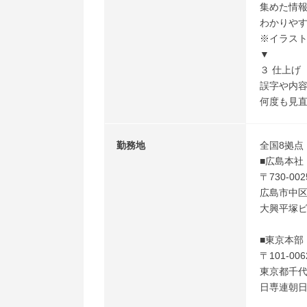
集めた情
わかりや
※イラス
▼
３ 仕上げ
誤字や内
何度も見
勤務地
全国8拠
■広島本社
〒730-002
広島市中区
大興平塚
■東京本部
〒101-006
東京都千代
日専連朝日