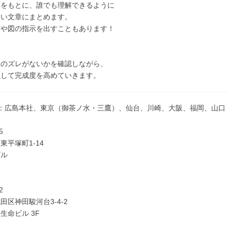
報をもとに、誰でも理解できるように
すい文章にまとめます。
トや図の指示を出すこともあります！
容のズレがないかを確認しながら、
直して完成度を高めていきます。
点：広島本社、東京（御茶ノ水・三鷹）、仙台、川崎、大阪、福岡、山口
5
東平塚町1-14
ビル
2
田区神田駿河台3-4-2
生命ビル 3F