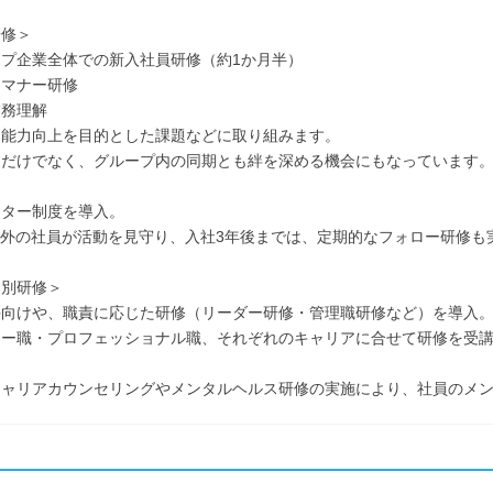
研修＞
プ企業全体での新入社員研修（約1か月半）
スマナー研修
業務理解
ン能力向上を目的とした課題などに取り組みます。
期だけでなく、グループ内の同期とも絆を深める機会にもなっています
ンター制度を導入。
以外の社員が活動を見守り、入社3年後までは、定期的なフォロー研修も
ア別研修＞
手向けや、職責に応じた研修（リーダー研修・管理職研修など）を導入
ャー職・プロフェッショナル職、それぞれのキャリアに合せて研修を受
キャリアカウンセリングやメンタルヘルス研修の実施により、社員のメ