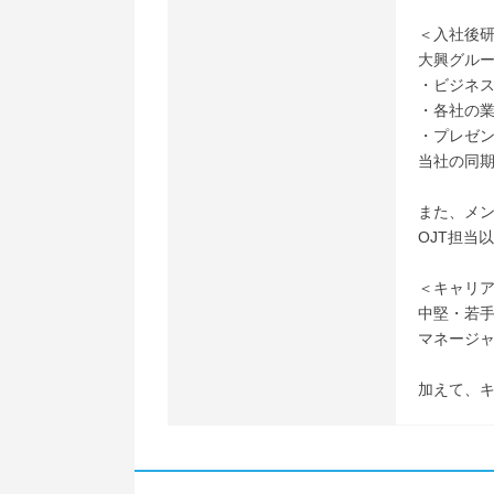
＜入社後
大興グルー
・ビジネ
・各社の
・プレゼ
当社の同
また、メ
OJT担当
＜キャリ
中堅・若
マネージ
加えて、