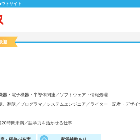
カウトサイト
歓迎
機器・電子機器・半導体関連
／
ソフトウェア・情報処理
訳、翻訳
／
プログラマ
／
システムエンジニア
／
ライター・記者・デザイ
20時間未満
／
語学力を活かせる仕事
制度・研修が充実
家賃補助あり