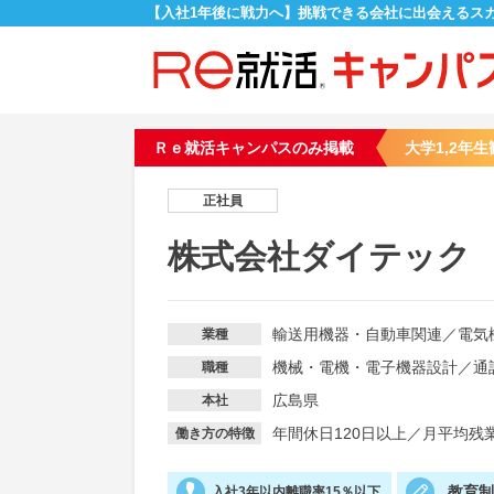
【入社1年後に戦力へ】挑戦できる会社に出会えるス
Ｒｅ就活キャンパスのみ掲載
大学1,2年生
正社員
株式会社ダイテック
輸送用機器・自動車関連
／
電気
業種
機械・電機・電子機器設計
／
通
職種
広島県
本社
年間休日120日以上
／
月平均残業
働き方の特徴
教育
入社3年以内離職率15％以下