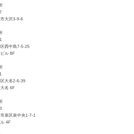
所
7
大沢3-9-6
所
1
西中島7-5-25
ビル 8F
所
041
大名2-6-39
大名 6F
所
3
市泉区泉中央1-7-1
ル 4F