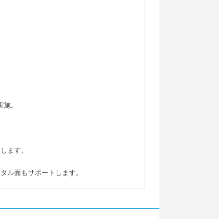
。
実施。
。
講します。
ンタル面もサポートします。