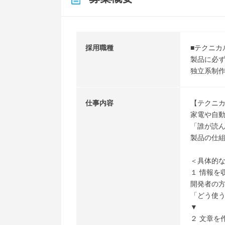
採用職種
■テクニカ
製品に必
独立系制
仕事内容
【テクニ
家電や自
「誰が読
製品の仕
＜具体的
１ 情報を
開発者の
「どう使
▼
２ 文章を