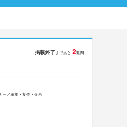
2
掲載終了
まであと
週間
ナー
／
編集・制作・企画