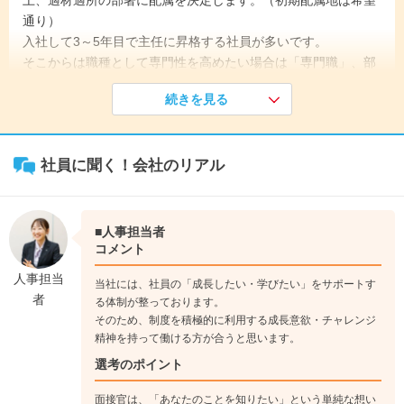
通り）
入社して3～5年目で主任に昇格する社員が多いです。
そこからは職種として専門性を高めたい場合は「専門職」、部
下をマネジメントしたい場合だと「管理職」でその方のキャリ
続きを見る
アに沿ったキャリアパスを用意しています。
社員に聞く！会社のリアル
《入社1年目》
入社後はビジネスマナー、各部門の業務知識の取得など4カ月
間の研修を行い、指示を的確に理解し、確実に業務を遂行でき
るようにしていきます。
■人事担当者
↓
コメント
《入社5年目》
人事担当
当社には、社員の「成長したい・学びたい」をサポートす
主任に昇格し、定型業務にとどまらず、応用力が求められる非
者
る体制が整っております。
定型業務においても自立して対応します。
そのため、制度を積極的に利用する成長意欲・チャレンジ
与えられた枠組みの中で自分の考え・工夫を論理的に整理し、
精神を持って働ける方が合うと思います。
周囲へ発信しながら主体的に業務を進められます。
選考のポイント
↓
《入社10年目》
面接官は、「あなたのことを知りたい」という単純な想い