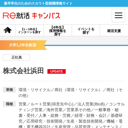
新卒学生のためのスカウト型就職情報サイト
【4年生】
イベントを
【1～3年生】
採用情報を
就活支援
インターンを探す
探す
会員登録
ログイン
探す
大学1,2年生歓迎
会員ID・パスワードを忘れた方はこちら
正社員
探す
株式会社浜田
UPDATE
【4年生】
【4年生】
【1～3年生】
採用情報を探す
説明会を探す
インターンを探す
環境・リサイクル
／
商社（環境・リサイクル）
／
商社（そ
業種
の他）
営業
／
ルート営業(得意先中心)
／
法人営業(BtoB)
／
コンサル
職種
イベントを探す
スカウト
お知らせ
ティング営業
／
海外営業
／
営業系その他
／
一般事務・秘
書・受付
／
人事・総務・労務
／
経理・財務・会計
／
基礎研
究
／
応用研究・技術開発
／
生産・製造技術開発
／
機械・電
就活ノウハウ・サポート
機・電子機器設計
／
生産管理・品質管理・メンテナンス
／