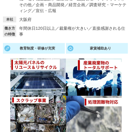
その他
／
企画・商品開発
／
経営企画
／
調査研究・マーケテ
就活支援
就活コラム
ィング
／
宣伝・広報
大阪府
就活ノウハウが満載！
お役立ち記事・相談室など
本社
年間休日120日以上
／
裁量権が大きい
／
直接感謝される仕
働き方
適職診断
就活チャンネル
事
の特徴
あなたに合う仕事を診断！
動画で対策講座をチェック
教育制度・研修が充実
家賃補助あり
就活ニュースペーパー
よくある質問
就活時事ニュースを更新
不明点があればこちら