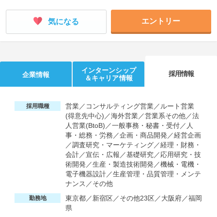
エントリー
気になる
インターンシップ
採用情報
企業情報
＆キャリア情報
営業／コンサルティング営業／ルート営業
採用職種
(得意先中心)／海外営業／営業系その他／法
人営業(BtoB)／一般事務・秘書・受付／人
事・総務・労務／企画・商品開発／経営企画
／調査研究・マーケティング／経理・財務・
会計／宣伝・広報／基礎研究／応用研究・技
術開発／生産・製造技術開発／機械・電機・
電子機器設計／生産管理・品質管理・メンテ
ナンス／その他
東京都／新宿区／その他23区／大阪府／福岡
勤務地
県