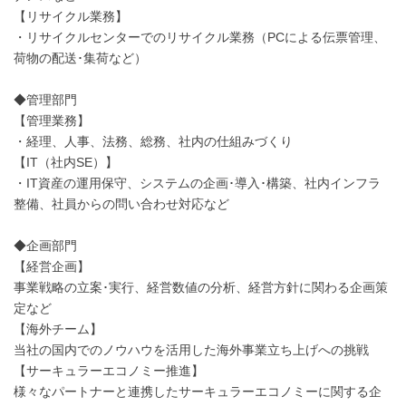
【リサイクル業務】
・リサイクルセンターでのリサイクル業務（PCによる伝票管理、
荷物の配送･集荷など）
◆管理部門
【管理業務】
・経理、人事、法務、総務、社内の仕組みづくり
【IT（社内SE）】
・IT資産の運用保守、システムの企画･導入･構築、社内インフラ
整備、社員からの問い合わせ対応など
◆企画部門
【経営企画】
事業戦略の立案･実行、経営数値の分析、経営方針に関わる企画策
定など
【海外チーム】
当社の国内でのノウハウを活用した海外事業立ち上げへの挑戦
【サーキュラーエコノミー推進】
様々なパートナーと連携したサーキュラーエコノミーに関する企