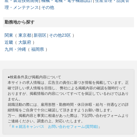
産・製造技術開発
機械・電機・電子機器設計
生産管理・品質管
理・メンテナンス
その他
勤務地から探す
関東
東京都
新宿区
その他23区
近畿
大阪府
九州・沖縄
福岡県
●検索条件及び掲載内容について
本サイトの求人情報は、広告主の責任に基づき情報を掲載しています。正
確で詳しい求人情報を目指し、 弊社による掲載内容の確認を随時行って
おりますが、掲載情報の内容についてすべてを保証しているわけではあり
ません。
就職活動の際には、雇用形態・勤務時間・休日休暇・給与・待遇などの詳
細情報をご自身で十分に確認して頂きますようお願い致します。
万一、掲載内容と事実に相違があった際は、下記問い合わせフォームより
ご連絡ください。調査の上、対応いたします。
「
Ｒｅ就活キャンパス お問い合わせフォーム(質問箱)
」