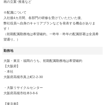
画の立案･推進など
※配属について
入社後4カ月間、各部門の研修を受けていただいた後、
弊社役員へ自身のキャリアプランなどを発表する機会がありま
す！
（初期配属勤務地は希望確約。一昨年・昨年の配属部署は全員希
望通り。）
勤務地
大阪・東京・福岡のうち、初期配属勤務地は希望確約
【大阪府】
・本社
大阪府高槻市真上町2-2-30
・大阪リサイクルセンター
大阪府高槻市柱本3-8-6
【東京都】