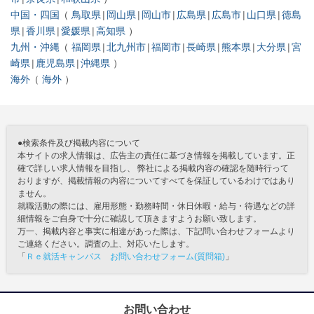
中国・四国
鳥取県
岡山県
岡山市
広島県
広島市
山口県
徳島
県
香川県
愛媛県
高知県
九州・沖縄
福岡県
北九州市
福岡市
長崎県
熊本県
大分県
宮
崎県
鹿児島県
沖縄県
海外
海外
●検索条件及び掲載内容について
本サイトの求人情報は、広告主の責任に基づき情報を掲載しています。正
確で詳しい求人情報を目指し、 弊社による掲載内容の確認を随時行って
おりますが、掲載情報の内容についてすべてを保証しているわけではあり
ません。
就職活動の際には、雇用形態・勤務時間・休日休暇・給与・待遇などの詳
細情報をご自身で十分に確認して頂きますようお願い致します。
万一、掲載内容と事実に相違があった際は、下記問い合わせフォームより
ご連絡ください。調査の上、対応いたします。
「
Ｒｅ就活キャンパス お問い合わせフォーム(質問箱)
」
お問い合わせ