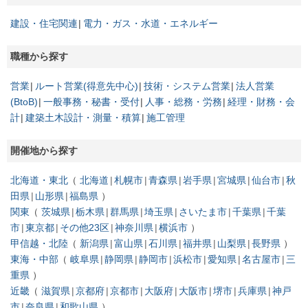
建設・住宅関連
電力・ガス・水道・エネルギー
職種から探す
営業
ルート営業(得意先中心)
技術・システム営業
法人営業
(BtoB)
一般事務・秘書・受付
人事・総務・労務
経理・財務・会
計
建築土木設計・測量・積算
施工管理
開催地から探す
北海道・東北
北海道
札幌市
青森県
岩手県
宮城県
仙台市
秋
田県
山形県
福島県
関東
茨城県
栃木県
群馬県
埼玉県
さいたま市
千葉県
千葉
市
東京都
その他23区
神奈川県
横浜市
甲信越・北陸
新潟県
富山県
石川県
福井県
山梨県
長野県
東海・中部
岐阜県
静岡県
静岡市
浜松市
愛知県
名古屋市
三
重県
近畿
滋賀県
京都府
京都市
大阪府
大阪市
堺市
兵庫県
神戸
市
奈良県
和歌山県