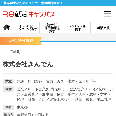
新卒学生のためのスカウト型就職情報サイト
【4年生】
イベントを
【1～3年生】
採用情報を
就活支援
インターンを探す
探す
会員登録
ログイン
探す
大学1,2年生歓迎
会員ID・パスワードを忘れた方はこちら
正社員
探す
株式会社きんでん
【4年生】
【4年生】
【1～3年生】
採用情報を探す
説明会を探す
インターンを探す
建設・住宅関連
／
電力・ガス・水道・エネルギー
業種
営業
／
ルート営業(得意先中心)
／
法人営業(BtoB)
／
技術・シ
職種
ステム営業
／
一般事務・秘書・受付
／
人事・総務・労務
／
イベントを探す
スカウト
お知らせ
経理・財務・会計
／
建築土木設計・測量・積算
／
施工管理
東京都
本社
就活ノウハウ・サポート
年間休日120日以上
働き方