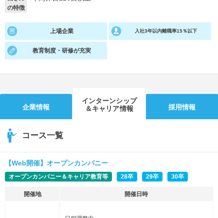
の特徴
就活支援
就活コラム
上場企業
入社3年以内離職率15％以下
就活ノウハウが満載！
お役立ち記事・相談室など
教育制度・研修が充実
適職診断
就活チャンネル
あなたに合う仕事を診断！
動画で対策講座をチェック
就活ニュースペーパー
よくある質問
インターンシップ
就活時事ニュースを更新
不明点があればこちら
企業情報
採用情報
＆キャリア情報
コース一覧
【Web開催】オープンカンパニー
オープンカンパニー＆キャリア教育等
28卒
29卒
30卒
開催地
開催日時