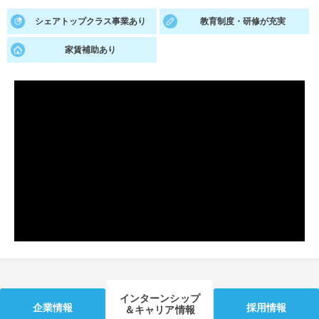
シェアトップクラス事業あり
教育制度・研修が充実
就活支援
就活コラム
就活ノウハウが満載！
お役立ち記事・相談室など
家賃補助あり
適職診断
就活チャンネル
あなたに合う仕事を診断！
動画で対策講座をチェック
就活ニュースペーパー
よくある質問
就活時事ニュースを更新
不明点があればこちら
インターンシップ
企業情報
採用情報
＆キャリア情報