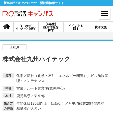
新卒学生のためのスカウト型就職情報サイト
【4年生】
イベントを
【1～3年生】
採用情報を
就活支援
インターンを探す
探す
会員登録
ログイン
探す
会員ID・パスワードを忘れた方はこちら
正社員
探す
株式会社九州ハイテック
【4年生】
【4年生】
【1～3年生】
採用情報を探す
説明会を探す
インターンを探す
化学
／
商社（化学・石油・エネルギー関連）
／
ビル施設管
業種
理・メンテナンス
営業
／
ルート営業(得意先中心)
職種
イベントを探す
スカウト
お知らせ
鹿児島県／東京都
本社
年間休日120日以上
／
転勤なし
／
月平均残業20時間未満
／
働き方
裁量権が大きい
就活ノウハウ・サポート
の特徴