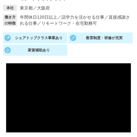
東京都／大阪府
本社
就活支援
就活コラム
年間休日120日以上
／
語学力を活かせる仕事
／
直接感謝さ
働き方
就活ノウハウが満載！
お役立ち記事・相談室など
れる仕事
／
リモートワーク・在宅勤務可
の特徴
適職診断
就活チャンネル
シェアトップクラス事業あり
教育制度・研修が充実
あなたに合う仕事を診断！
動画で対策講座をチェック
家賃補助あり
就活ニュースペーパー
よくある質問
就活時事ニュースを更新
不明点があればこちら