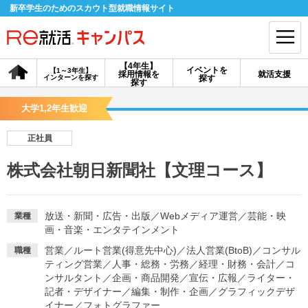
新卒学生のためのスカウト型就職情報サイト
【4年生】
イベントを
【1～3年生】
採用情報を
就活支援
インターンを探す
探す
会員登録
ログイン
探す
大学1,2年生歓迎
会員ID・パスワードを忘れた方はこちら
正社員
探す
株式会社朝日新聞社【文理コース】
【4年生】
【4年生】
【1～3年生】
採用情報を探す
説明会を探す
インターンを探す
放送・新聞・広告・出版
／
Webメディア運営
／
芸能・映
業種
画・音楽・エンタテインメント
営業
／
ルート営業(得意先中心)
／
法人営業(BtoB)
／
コンサル
職種
イベントを探す
スカウト
お知らせ
ティング営業
／
人事・総務・労務
／
経理・財務・会計
／
コ
ンサルタント
／
企画・商品開発
／
宣伝・広報
／
ライター・
記者・デザイナー
／
編集・制作・企画
／
グラフィックデザ
就活ノウハウ・サポート
イナー
／
フォトグラファー