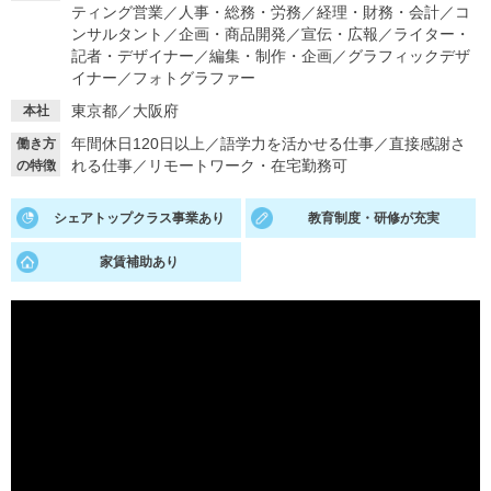
ティング営業
／
人事・総務・労務
／
経理・財務・会計
／
コ
ンサルタント
／
企画・商品開発
／
宣伝・広報
／
ライター・
就活支援
就活コラム
記者・デザイナー
／
編集・制作・企画
／
グラフィックデザ
就活ノウハウが満載！
お役立ち記事・相談室など
イナー
／
フォトグラファー
東京都／大阪府
本社
適職診断
就活チャンネル
年間休日120日以上
／
語学力を活かせる仕事
／
直接感謝さ
働き方
あなたに合う仕事を診断！
動画で対策講座をチェック
れる仕事
／
リモートワーク・在宅勤務可
の特徴
就活ニュースペーパー
よくある質問
シェアトップクラス事業あり
教育制度・研修が充実
就活時事ニュースを更新
不明点があればこちら
家賃補助あり