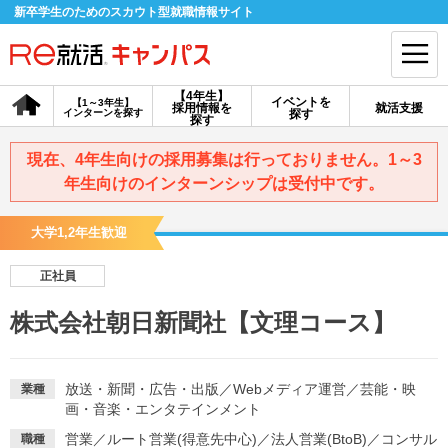
新卒学生のためのスカウト型就職情報サイト
【4年生】
イベントを
【1～3年生】
採用情報を
就活支援
インターンを探す
探す
会員登録
ログイン
探す
現在、4年生向けの採用募集は行っておりません。1～3
会員ID・パスワードを忘れた方はこちら
年生向けのインターンシップは受付中です。
探す
大学1,2年生歓迎
正社員
【4年生】
【4年生】
【1～3年生】
採用情報を探す
説明会を探す
インターンを探す
株式会社朝日新聞社【文理コース】
イベントを探す
スカウト
お知らせ
放送・新聞・広告・出版
／
Webメディア運営
／
芸能・映
業種
画・音楽・エンタテインメント
就活ノウハウ・サポート
営業
／
ルート営業(得意先中心)
／
法人営業(BtoB)
／
コンサル
職種