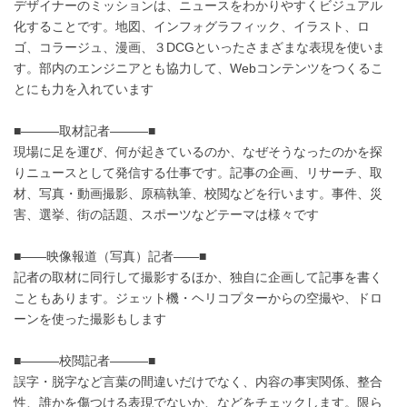
デザイナーのミッションは、ニュースをわかりやすくビジュアル
化することです。地図、インフォグラフィック、イラスト、ロ
ゴ、コラージュ、漫画、３DCGといったさまざまな表現を使いま
す。部内のエンジニアとも協力して、Webコンテンツをつくるこ
とにも力を入れています
■―――取材記者―――■
現場に足を運び、何が起きているのか、なぜそうなったのかを探
りニュースとして発信する仕事です。記事の企画、リサーチ、取
材、写真・動画撮影、原稿執筆、校閲などを行います。事件、災
害、選挙、街の話題、スポーツなどテーマは様々です
■――映像報道（写真）記者――■
記者の取材に同行して撮影するほか、独自に企画して記事を書く
こともあります。ジェット機・ヘリコプターからの空撮や、ドロ
ーンを使った撮影もします
■―――校閲記者―――■
誤字・脱字など言葉の間違いだけでなく、内容の事実関係、整合
性、誰かを傷つける表現でないか、などをチェックします。限ら