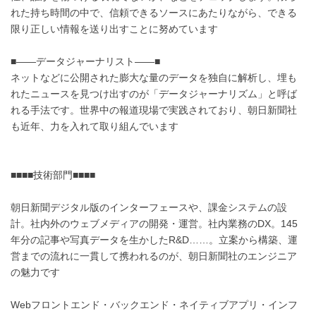
れた持ち時間の中で、信頼できるソースにあたりながら、できる
限り正しい情報を送り出すことに努めています
■――データジャーナリスト――■
ネットなどに公開された膨大な量のデータを独自に解析し、埋も
れたニュースを見つけ出すのが「データジャーナリズム」と呼ば
れる手法です。世界中の報道現場で実践されており、朝日新聞社
も近年、力を入れて取り組んでいます
■■■■技術部門■■■■
朝日新聞デジタル版のインターフェースや、課金システムの設
計。社内外のウェブメディアの開発・運営。社内業務のDX。145
年分の記事や写真データを生かしたR&D……。立案から構築、運
営までの流れに一貫して携われるのが、朝日新聞社のエンジニア
の魅力です
Webフロントエンド・バックエンド・ネイティブアプリ・インフ