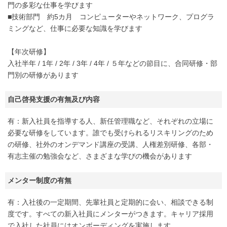
門の多彩な仕事を学びます
■技術部門 約5カ月 コンピューターやネットワーク、プログラ
ミングなど、仕事に必要な知識を学びます
【年次研修】
入社半年 / 1年 / 2年 / 3年 / 4年 / ５年などの節目に、合同研修・部
門別の研修があります
自己啓発支援の有無及び内容
有：新入社員を指導する人、新任管理職など、それぞれの立場に
必要な研修をしています。誰でも受けられるリスキリングのため
の研修、社外のオンデマンド講座の受講、人権差別研修、各部・
有志主催の勉強会など、さまざまな学びの機会があります
メンター制度の有無
有：入社後の一定期間、先輩社員と定期的に会い、相談できる制
度です。すべての新入社員にメンターがつきます。キャリア採用
で入社した社員にはオンボーディングを実施します