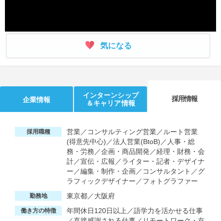
気になる
インターンシップ
採用情報
企業情報
＆キャリア情報
営業／コンサルティング営業／ルート営業
採用職種
(得意先中心)／法人営業(BtoB)／人事・総
務・労務／企画・商品開発／経理・財務・会
計／宣伝・広報／ライター・記者・デザイナ
ー／編集・制作・企画／コンサルタント／グ
ラフィックデザイナー／フォトグラファー
東京都／大阪府
勤務地
年間休日120日以上／語学力を活かせる仕事
働き方の特徴
／直接感謝される仕事／リモートワーク・在