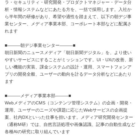
ラ・セキュリティ・研究開発・プロダクトマネジャー・データ分
析・情報システムなどにあたる方を、一括で採用します。入社か
ら半年間の研修があり、希望や適性を踏まえて、以下の朝デジ事
業センター、メディア事業本部、コーポレート本部などに配属さ
れます
■―――朝デジ事業センター―――■
朝日新聞のニュースメディア「朝日新聞デジタル」を、より使い
やすいサービスにすることがミッションです。UI・UXの改善、新
しい機能の実装、課金システムの設計・運用、スマートフォンア
プリの開発全般、ユーザーの動向を計るデータ分析などにあたり
ます
■―――メディア事業本部―――■
WebメディアのCMS（コンテンツ管理システム）の企画・開発・
運用、ユーザーのニーズや課題に応じたWebサービスの企画提
案、社内DXといった仕事を担います。メディア研究開発センター
（通称M研）では、自然言語処理や画像認識、記事の自動生成など
各種AIの研究に取り組んでいます