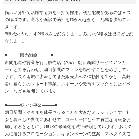
幅広い分野で活躍する方を一括で採用。初期配属があるのは８つ
の職域です。選考や面談で適性を確かめながら、配属を決めてい
きます。
8職域のうちまず2職域をご紹介します。残りの6職域は後ほどご紹
介します。
■―――販売戦略―――■
新聞配達や営業を行う販売店（ASA＝朝日新聞サービスアンカ
ー）と力を合わせ、朝日新聞のファンを増やすことをめざしてい
ます。長く地域に密着してきた販売店への信頼性を生かし、高齢
者の暮らしのサポート事業、スポーツや教育をフックとしたイベ
ントなども展開しています
■―――朝デジ事業―――■
朝日新聞デジタルを成長させることが大きなミッションです。社
会と暮らしの変化にあわせて、ユーザーにとって有益な情報をお
届けするとともに、UIUXの最適化を試行錯誤しています。多くの
人に届けるプロモーション、キャンペーンの立案、マネタイズモ