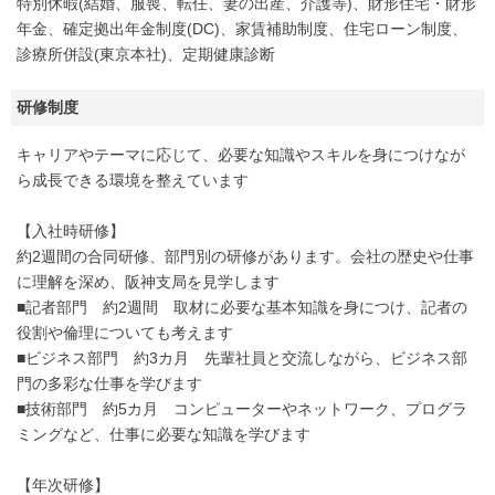
特別休暇(結婚、服喪、転任、妻の出産、介護等)、財形住宅・財形
年金、確定拠出年金制度(DC)、家賃補助制度、住宅ローン制度、
診療所併設(東京本社)、定期健康診断
研修制度
キャリアやテーマに応じて、必要な知識やスキルを身につけなが
ら成長できる環境を整えています
【入社時研修】
約2週間の合同研修、部門別の研修があります。会社の歴史や仕事
に理解を深め、阪神支局を見学します
■記者部門 約2週間 取材に必要な基本知識を身につけ、記者の
役割や倫理についても考えます
■ビジネス部門 約3カ月 先輩社員と交流しながら、ビジネス部
門の多彩な仕事を学びます
■技術部門 約5カ月 コンピューターやネットワーク、プログラ
ミングなど、仕事に必要な知識を学びます
【年次研修】