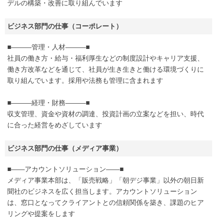
デルの構築・改善に取り組んでいます
ビジネス部門の仕事（コーポレート）
■―――管理・人材―――■
社員の働き方・給与・福利厚生などの制度設計やキャリア支援、
働き方改革などを通じて、社員が生き生きと働ける環境づくりに
取り組んでいます。採用や法務も管理に含まれます
■―――経理・財務―――■
収支管理、資金や資材の調達、投資計画の立案などを担い、時代
に合った経営をめざしています
ビジネス部門の仕事（メディア事業）
■――アカウントソリューション――■
メディア事業本部は、「販売戦略」「朝デジ事業」以外の朝日新
聞社のビジネスを広く担当します。アカウントソリューション
は、窓口となってクライアントとの信頼関係を築き、課題のヒア
リングや提案をします