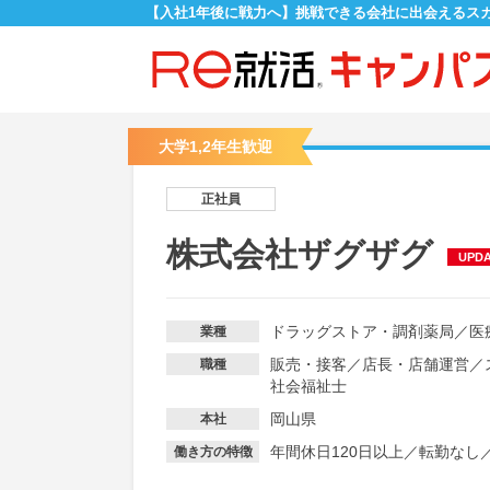
【入社1年後に戦力へ】挑戦できる会社に出会えるス
大学1,2年生歓迎
正社員
株式会社ザグザグ
UPD
ドラッグストア・調剤薬局
／
医
業種
販売・接客
／
店長・店舗運営
／
職種
社会福祉士
岡山県
本社
年間休日120日以上
／
転勤なし
働き方の特徴