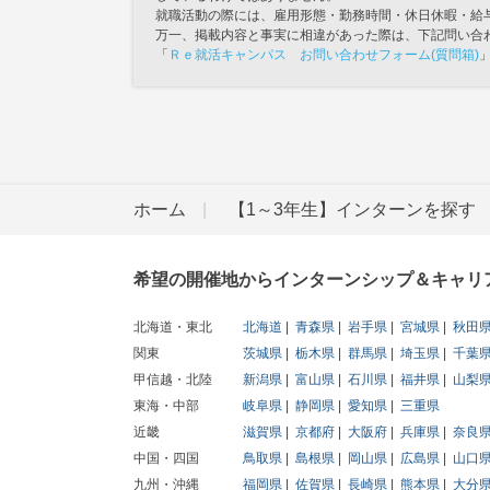
就職活動の際には、雇用形態・勤務時間・休日休暇・給
万一、掲載内容と事実に相違があった際は、下記問い合
「
Ｒｅ就活キャンパス お問い合わせフォーム(質問箱)
ホーム
【1～3年生】インターンを探す
希望の開催地からインターンシップ＆キャリ
北海道・東北
北海道
青森県
岩手県
宮城県
秋田
関東
茨城県
栃木県
群馬県
埼玉県
千葉
甲信越・北陸
新潟県
富山県
石川県
福井県
山梨
東海・中部
岐阜県
静岡県
愛知県
三重県
近畿
滋賀県
京都府
大阪府
兵庫県
奈良
中国・四国
鳥取県
島根県
岡山県
広島県
山口
九州・沖縄
福岡県
佐賀県
長崎県
熊本県
大分