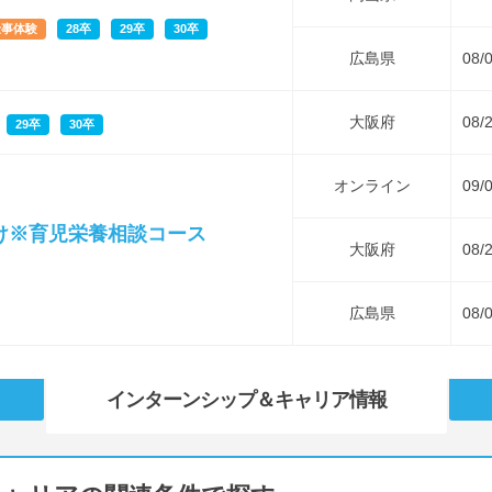
仕事体験
28卒
29卒
30卒
広島県
08/
大阪府
08/
29卒
30卒
オンライン
09/
け※育児栄養相談コース
大阪府
08/
広島県
08/
インターンシップ
＆キャリア情報