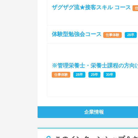
ザグザグ流★接客スキル コース
体験型勉強会コース
仕事体験
28卒
※管理栄養士・栄養士課程の方向
仕事体験
28卒
29卒
30卒
企業情報