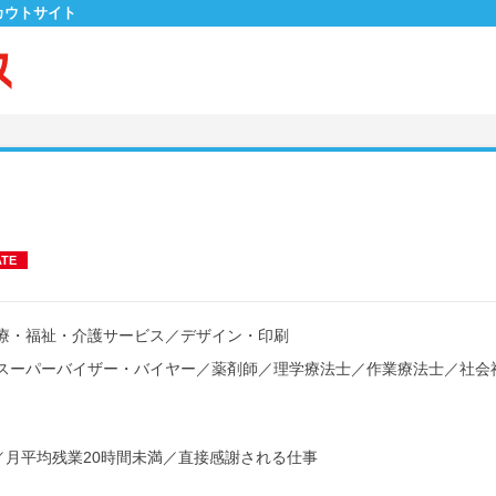
カウトサイト
ATE
療・福祉・介護サービス
／
デザイン・印刷
スーパーバイザー・バイヤー
／
薬剤師
／
理学療法士
／
作業療法士
／
社会
／
月平均残業20時間未満
／
直接感謝される仕事