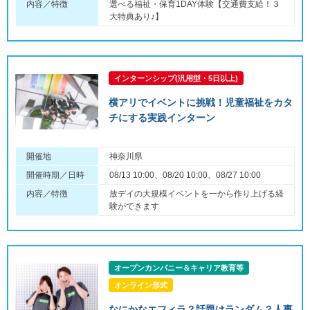
内容／特徴
選べる福祉・保育1DAY体験【交通費支給！３
大特典あり♪】
インターンシップ(汎用型・5日以上)
横アリでイベントに挑戦！児童福祉をカタ
チにする実践インターン
開催地
神奈川県
開催時期／日時
08/13 10:00、08/20 10:00、08/27 10:00
内容／特徴
放デイの大規模イベントを一から作り上げる経
験ができます
オープンカンパニー＆キャリア教育等
オンライン形式
なにかなエフィラ？話題はランダム？人事