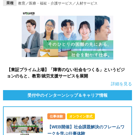
業種
教育／医療・福祉・介護サービス／人材サービス
就活支援
就活コラム
就活ノウハウが満載！
お役立ち記事・相談室など
適職診断
就活チャンネル
あなたに合う仕事を診断！
動画で対策講座をチェック
就活ニュースペーパー
よくある質問
就活時事ニュースを更新
不明点があればこちら
【東証プライム上場】「障害のない社会をつくる」というビジ
ョンのもと、教育/就労支援サービスを展開
詳細を見る
受付中のインターンシップ＆キャリア情報
仕事体験
オンライン形式
【WEB開催】社会課題解決のフレームワ
ークを学ぶ仕事体験