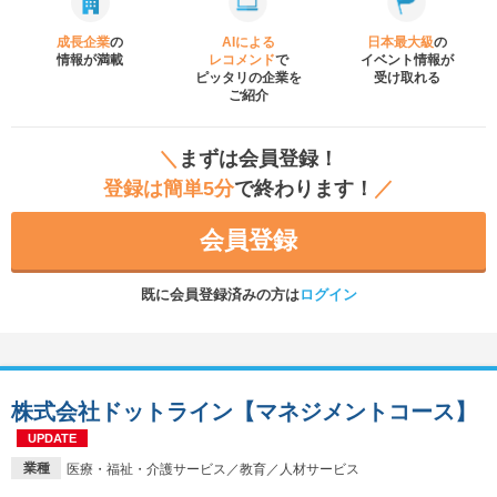
成長企業
の
AIによる
日本最大級
の
情報が満載
レコメンド
で
イベント
情報が
ピッタリの企業を
受け取れる
ご紹介
＼
まずは会員登録！
登録は簡単5分
で終わります！
／
会員登録
既に会員登録済みの方は
ログイン
株式会社ドットライン【マネジメントコース】
UPDATE
業種
医療・福祉・介護サービス／教育／人材サービス