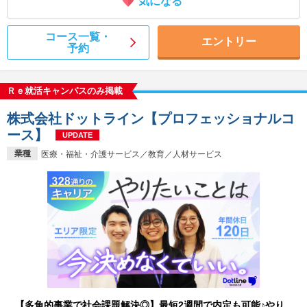
気になる
コース一覧・
エントリー
予約
Ｒｅ就活キャンパスのみ掲載
株式会社ドットライン【プロフェッショナルコ
ース】
UPDATE
業種
医療・福祉・介護サービス／教育／人材サービス
【多角的事業で社会課題解決◎】最短2週間で内定も可能♪やり