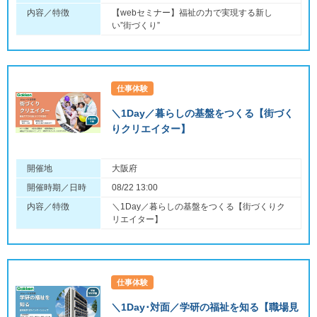
内容／特徴
【webセミナー】福祉の力で実現する新し
い”街づくり”
仕事体験
＼1Day／暮らしの基盤をつくる【街づく
りクリエイター】
開催地
大阪府
開催時期／日時
08/22 13:00
内容／特徴
＼1Day／暮らしの基盤をつくる【街づくりク
リエイター】
仕事体験
＼1Day･対面／学研の福祉を知る【職場見