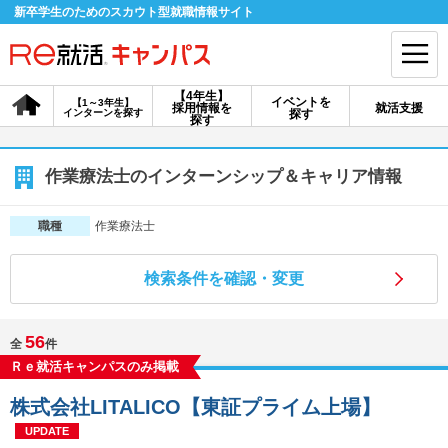
新卒学生のためのスカウト型就職情報サイト
【4年生】
イベントを
【1～3年生】
採用情報を
就活支援
インターンを探す
探す
会員登録
ログイン
探す
会員ID・パスワードを忘れた方はこちら
作業療法士のインターンシップ＆キャリア情報
探す
作業療法士
職種
検索条件を確認・変更
【4年生】
【4年生】
【1～3年生】
採用情報を探す
説明会を探す
インターンを探す
56
全
件
Ｒｅ就活キャンパスのみ掲載
イベントを探す
スカウト
お知らせ
株式会社LITALICO【東証プライム上場】
就活ノウハウ・サポート
UPDATE